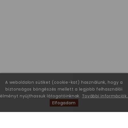
A weboldalon sütiket (cookie-kat) használunk, hogy a
biztonságos böngészés mellett a legjobb felhasználói
élményt nyújthassuk látogatóinknak.
További információk.
Elfogadom