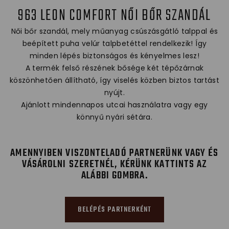
963 LEON COMFORT NŐI BŐR SZANDÁL
Női bőr szandál, mely műanyag csúszásgátló talppal és
beépített puha velúr talpbetéttel rendelkezik! Így
minden lépés biztonságos és kényelmes lesz!
A termék felső részének bősége két tépőzárnak
köszönhetően állítható, így viselés közben biztos tartást
nyújt.
Ajánlott mindennapos utcai használatra vagy egy
könnyű nyári sétára.
AMENNYIBEN VISZONTELADÓ PARTNERÜNK VAGY ÉS
VÁSÁROLNI SZERETNÉL, KÉRÜNK KATTINTS AZ
ALÁBBI GOMBRA.
BELÉPÉS PARTNERKÉNT