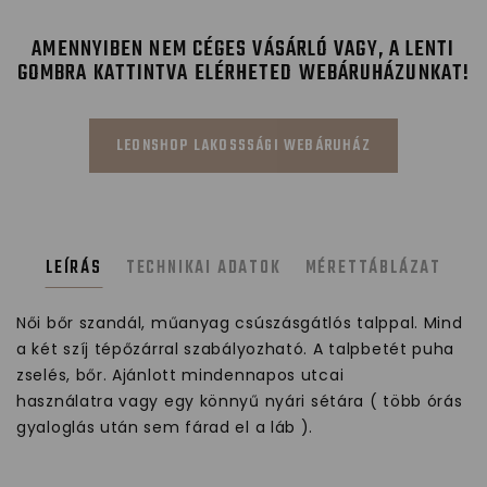
AMENNYIBEN NEM CÉGES VÁSÁRLÓ VAGY, A LENTI
GOMBRA KATTINTVA ELÉRHETED WEBÁRUHÁZUNKAT!
LEONSHOP LAKOSSSÁGI WEBÁRUHÁZ
LEÍRÁS
TECHNIKAI ADATOK
MÉRETTÁBLÁZAT
Női bőr szandál, műanyag csúszásgátlós talppal. Mind
a két szíj tépőzárral szabályozható. A talpbetét puha
zselés, bőr. Ajánlott mindennapos utcai
használatra vagy egy könnyű nyári sétára ( több órás
gyaloglás után sem fárad el a láb ).