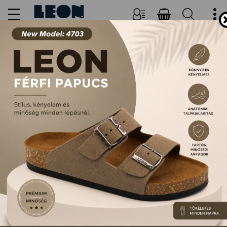
ELÁLLÁS A SZERZŐDÉSTŐL
FŐOLDAL
ELÁLLÁS A SZERZŐDÉSTŐL
ELÁLLÁS A SZERZŐDÉSTŐL
Kijelentem, hogy az alábbiakban megjelölt
szerződés tekintetében gyakorlom
elállási/felmondási jogomat