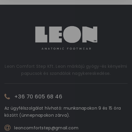
Leon Comfort Step Kft. Leon márkájú gyógy-és kényelmi
papucsok és szandálok nagykereskedése.
+36 70 605 68 46
Az ügyfélszolgálat hívható: munkanapokon 9 és 15 óra
között (ünnepnapokon zárva).
leoncomfortstep@gmail.com