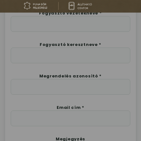
Fogyasztó vezetékneve *
Fogyasztó keresztneve *
Megrendelés azonosító *
Email cím *
Megjegyzés