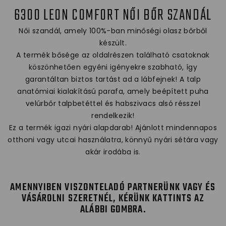
6300 LEON COMFORT NŐI BŐR SZANDÁL
Női szandál, amely 100%-ban minőségi olasz bőrből
készült.
A termék bősége az oldalrészen található csatoknak
köszönhetően egyéni igényekre szabható, így
garantáltan biztos tartást ad a lábfejnek! A talp
anatómiai kialakítású parafa, amely beépített puha
velúrbőr talpbetéttel és habszivacs alsó résszel
rendelkezik!
Ez a termék igazi nyári alapdarab! Ajánlott mindennapos
otthoni vagy utcai használatra, könnyű nyári sétára vagy
akár irodába is.
AMENNYIBEN VISZONTELADÓ PARTNERÜNK VAGY ÉS
VÁSÁROLNI SZERETNÉL, KÉRÜNK KATTINTS AZ
ALÁBBI GOMBRA.