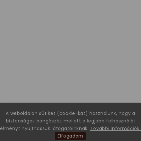
A weboldalon sütiket (cookie-kat) használunk, hogy a
biztonságos böngészés mellett a legjobb felhasználói
élményt nyújthassuk látogatóinknak.
További információk.
Elfogadom