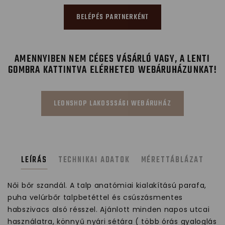
BELÉPÉS PARTNERKÉNT
AMENNYIBEN NEM CÉGES VÁSÁRLÓ VAGY, A LENTI
GOMBRA KATTINTVA ELÉRHETED WEBÁRUHÁZUNKAT!
LEONSHOP LAKOSSSÁGI WEBÁRUHÁZ
LEÍRÁS
TECHNIKAI ADATOK
MÉRETTÁBLÁZAT
Női bőr szandál. A talp anatómiai kialakítású parafa,
puha velúrbőr talpbetéttel és csúszásmentes
habszivacs alsó résszel. Ajánlott minden napos utcai
használatra, könnyű nyári sétára ( több órás gyaloglás