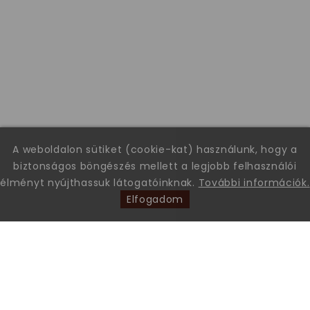
A weboldalon sütiket (cookie-kat) használunk, hogy a
biztonságos böngészés mellett a legjobb felhasználói
élményt nyújthassuk látogatóinknak.
További információk.
Elfogadom