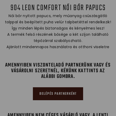
904 LEON COMFORT NŐI BŐR PAPUCS
Női bőr nyitott papucs, mely műanyag csúszásgátló
talppal és beépített puha velúr talpbetéttel rendelkezik!
Így minden lépés biztonságos és kényelmes lesz!
A termék felső részének bősége a két szíjon található
tépőzárral szabályozható.
Ajánlott mindennapos használatra és otthoni viseletre
AMENNYIBEN VISZONTELADÓ PARTNERÜNK VAGY ÉS
VÁSÁROLNI SZERETNÉL, KÉRÜNK KATTINTS AZ
ALÁBBI GOMBRA.
BELÉPÉS PARTNERKÉNT
AMENNYIBEN NEM CÉGES VÁSÁRLÓ VAGY, A LENTI