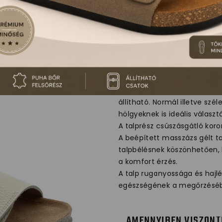
511 LEON COM
Természetes bőrből készült n
állítható. Normál illetve szé
hölgyeknek is ideális választ
A talprész csúszásgátló koro
A beépített masszázs gélt t
talpbélésnek köszönhetően, 
a komfort érzés.
A talp ruganyossága és hajlé
egészségének a megőrzésé
AMENNYIBEN VISZONT