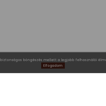
 biztonságos böngészés mellett a legjobb felhasználói él
Elfogadom
FONTOS INFORMÁCIÓK