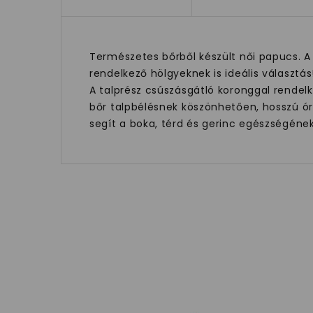
Természetes bőrből készült női papucs. A f
rendelkező hölgyeknek is ideális választás
A talprész csúszásgátló koronggal rendel
bőr talpbélésnek köszönhetően, hosszú ór
segít a boka, térd és gerinc egészségén