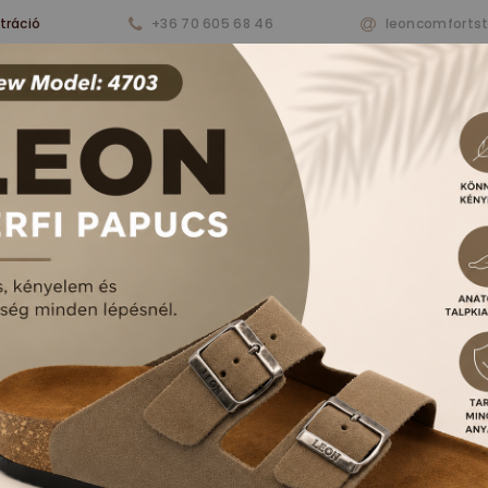
tráció
+36 70 605 68 46
leoncomforts
nkről
Termékeink
Aktualitások
Vásárlá
RFI PAPUCSOK ÉS S
FŐOLDAL
TERMÉKEK