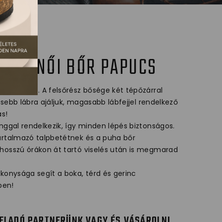
FORT NŐI BŐR PAPUCS
ői papucs. A felsőrész bősége két tépőzárral
lesebb lábra ajáljuk, magasabb lábfejjel rendelkező
ás!
nggal rendelkezik, így minden lépés biztonságos.
artalmazó talpbetétnek és a puha bőr
hosszú órákon át tartó viselés után is megmarad
konysága segít a boka, térd és gerinc
ben!
ELADÓ PARTNERÜNK VAGY ÉS VÁSÁROLNI