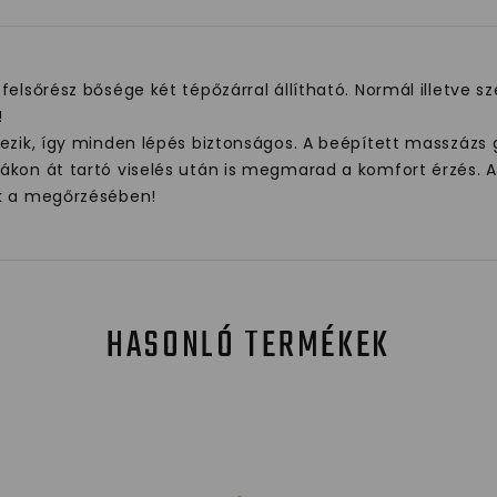
elsőrész bősége két tépőzárral állítható. Normál illetve sz
!
kezik, így minden lépés biztonságos. A beépített masszázs
ákon át tartó viselés után is megmarad a komfort érzés. 
ek a megőrzésében!
HASONLÓ TERMÉKEK