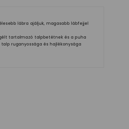
élesebb lábra ajáljuk, magasabb lábfejjel
 gélt tartalmazó talpbetétnek és a puha
A talp ruganyossága és hajlékonysága