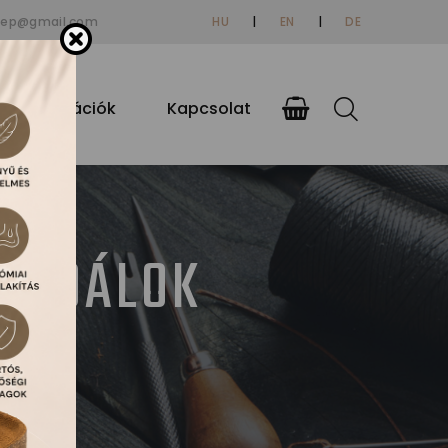
tep@gmail.com
HU
|
EN
|
DE
si információk
Kapcsolat
ZANDÁLOK