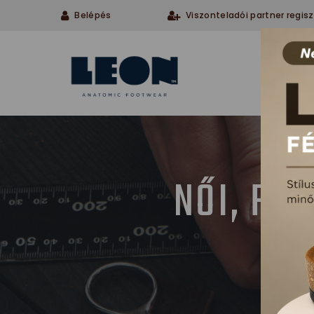
Belépés
Viszonteladói partner regisz
Cégü
NŐI, FÉ