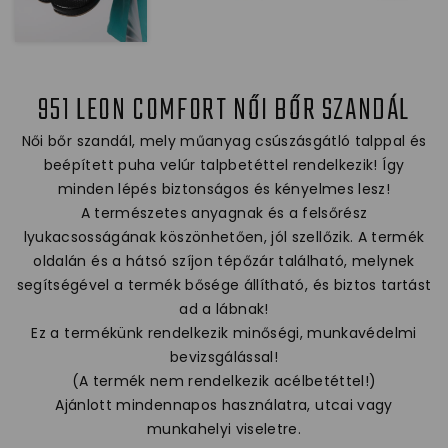
951 LEON COMFORT NŐI BŐR SZANDÁL
Női bőr szandál, mely műanyag csúszásgátló talppal és
beépített puha velúr talpbetéttel rendelkezik! Így
minden lépés biztonságos és kényelmes lesz!
A természetes anyagnak és a felsőrész
lyukacsosságának köszönhetően, jól szellőzik. A termék
oldalán és a hátsó szíjon tépőzár található, melynek
segítségével a termék bősége állítható, és biztos tartást
ad a lábnak!
Ez a termékünk rendelkezik minőségi, munkavédelmi
bevizsgálással!
(A termék nem rendelkezik acélbetéttel!)
Ajánlott mindennapos használatra, utcai vagy
munkahelyi viseletre.