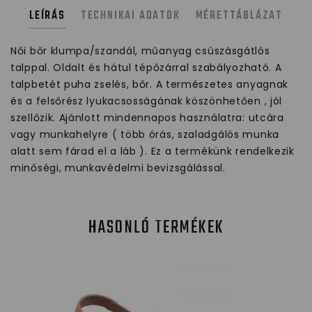
LEÍRÁS
TECHNIKAI ADATOK
MÉRETTÁBLÁZAT
Női bőr klumpa/szandál, műanyag csúszásgátlós
talppal. Oldalt és hátul tépőzárral szabályozható. A
talpbetét puha zselés, bőr. A természetes anyagnak
és a felsőrész lyukacsosságának köszönhetően , jól
szellőzik. Ajánlott mindennapos használatra: utcára
vagy munkahelyre ( több órás, szaladgálós munka
alatt sem fárad el a láb ). Ez a termékünk rendelkezik
minőségi, munkavédelmi bevizsgálással.
HASONLÓ TERMÉKEK