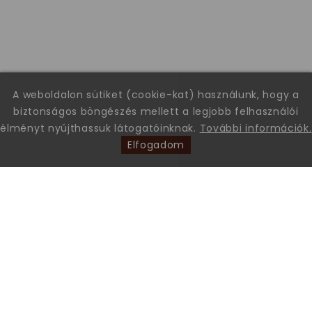
A weboldalon sütiket (cookie-kat) használunk, hogy a
biztonságos böngészés mellett a legjobb felhasználói
élményt nyújthassuk látogatóinknak.
További információk.
Elfogadom