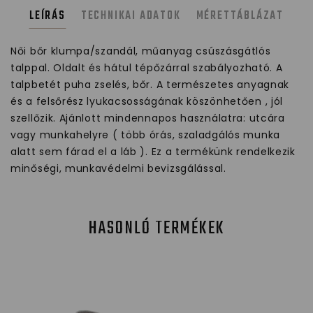
LEÍRÁS
TECHNIKAI ADATOK
MÉRETTÁBLÁZAT
Női bőr klumpa/szandál, műanyag csúszásgátlós
talppal. Oldalt és hátul tépőzárral szabályozható. A
talpbetét puha zselés, bőr. A természetes anyagnak
és a felsőrész lyukacsosságának köszönhetően , jól
szellőzik. Ajánlott mindennapos használatra: utcára
vagy munkahelyre ( több órás, szaladgálós munka
alatt sem fárad el a láb ). Ez a termékünk rendelkezik
minőségi, munkavédelmi bevizsgálással.
HASONLÓ TERMÉKEK