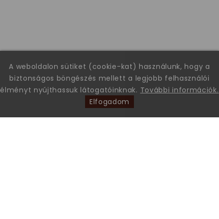
A weboldalon sütiket (cookie-kat) használunk, hogy a
biztonságos böngészés mellett a legjobb felhasználói
élményt nyújthassuk látogatóinknak.
További információk.
Elfogadom