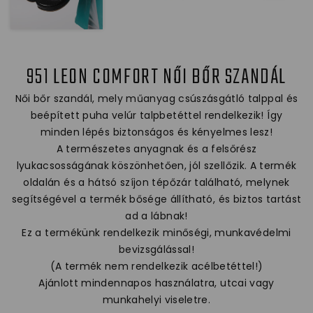
951 LEON COMFORT NŐI BŐR SZANDÁL
Női bőr szandál, mely műanyag csúszásgátló talppal és
beépített puha velúr talpbetéttel rendelkezik! Így
minden lépés biztonságos és kényelmes lesz!
A természetes anyagnak és a felsőrész
lyukacsosságának köszönhetően, jól szellőzik. A termék
oldalán és a hátsó szíjon tépőzár található, melynek
segítségével a termék bősége állítható, és biztos tartást
ad a lábnak!
Ez a termékünk rendelkezik minőségi, munkavédelmi
bevizsgálással!
(A termék nem rendelkezik acélbetéttel!)
Ajánlott mindennapos használatra, utcai vagy
munkahelyi viseletre.