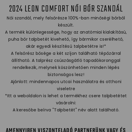
2024 LEON COMFORT NŐI BŐR SZANDÁL
Női szandál, mely felsőrésze 100%-ban minőségi bőrből
készült.
A termék különlegessége, hogy az anatómiai kialakítású,
puha bőr talpbetét kivehető, így bármikor cserélhető,
akár egyedi készítésű talpbetétre is!*
A felsőrész bősége a két szíjon található tépőzárral
állítható. A talprész csúszásgátló tapadókoronggal
rendelkezik, melynek köszönhetően minden lépés
biztonságos lesz!
Ajánlott: mindennapos utcai használatra és otthoni
viseletre
*Itt a weboldalon is lehet a termékhez csere talpbetétet
vásárolni:
A keresőbe beírva "Talpbetét" név alatt található.
AMENNYIBEN VISZONTELADÓ PARTNERÜNK VAGY ÉS