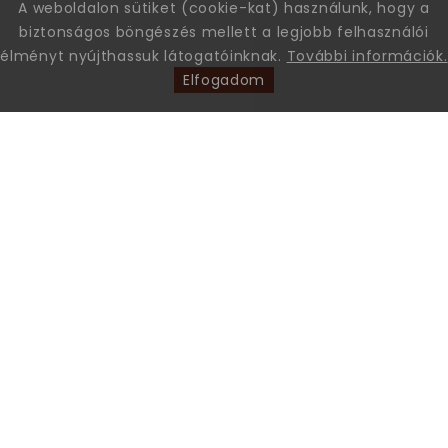
A weboldalon sütiket (cookie-kat) használunk, hogy a
biztonságos böngészés mellett a legjobb felhasználói
élményt nyújthassuk látogatóinknak.
További információk.
Elfogadom
Leon Comfort Step Kft. Leon márkájú gyógy-és kényelmi
papucsok és szandálok nagykereskedése.
+36 70 605 68 46