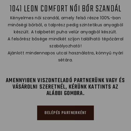
1041 LEON COMFORT NŐI BŐR SZANDÁL
Kényelmes női szandál, amely felső része 100%-ban
minőségi bőrből, a talprész pedig szintetikus anyagból
készült. A talpbetét puha velúr anyagból készült.
A felsőrész bősége mindkét szíjon található tépőzárral
szabályozható!
Ajánlott mindennapos utcai használatra, könnyű nyári
sétára.
AMENNYIBEN VISZONTELADÓ PARTNERÜNK VAGY ÉS
VÁSÁROLNI SZERETNÉL, KÉRÜNK KATTINTS AZ
ALÁBBI GOMBRA.
BELÉPÉS PARTNERKÉNT