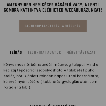
AMENNYIBEN NEM CÉGES VÁSÁRLÓ VAGY, A LENTI
GOMBRA KATTINTVA ELÉRHETED WEBÁRUHÁZUNKAT!
LEONSHOP LAKOSSSÁGI WEBÁRUHÁZ
LEÍRÁS
TECHNIKAI ADATOK
MÉRETTÁBLÁZAT
Kényelmes női bőr szandál, műanyag talppal. Mind a
két szíj tépőzárral szabályozható A talpbetét puha,
zselés, bőr. Ajánlott minden napos utcai használatra,
könnyű nyári sétára ( több órás gyaloglás után sem
fárad el a láb ).