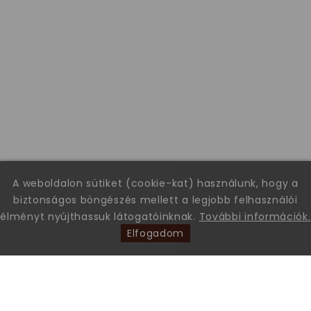
A weboldalon sütiket (cookie-kat) használunk, hogy a
biztonságos böngészés mellett a legjobb felhasználói
élményt nyújthassuk látogatóinknak.
További információk.
Elfogadom