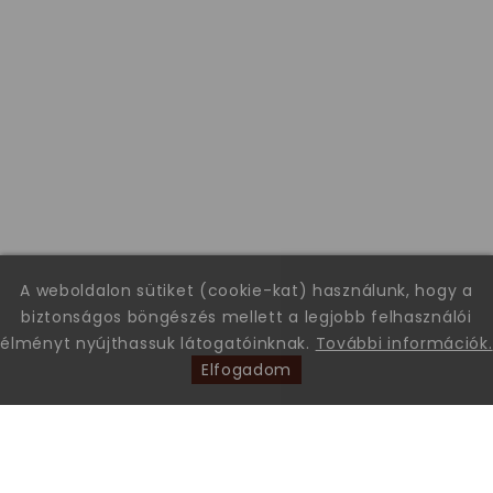
A weboldalon sütiket (cookie-kat) használunk, hogy a
biztonságos böngészés mellett a legjobb felhasználói
élményt nyújthassuk látogatóinknak.
További információk.
Elfogadom