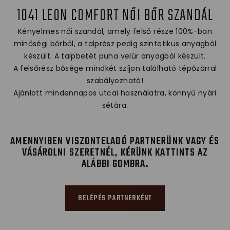
1041 LEON COMFORT NŐI BŐR SZANDÁL
Kényelmes női szandál, amely felső része 100%-ban
minőségi bőrből, a talprész pedig szintetikus anyagból
készült. A talpbetét puha velúr anyagból készült.
A felsőrész bősége mindkét szíjon található tépőzárral
szabályozható!
Ajánlott mindennapos utcai használatra, könnyű nyári
sétára.
AMENNYIBEN VISZONTELADÓ PARTNERÜNK VAGY ÉS
VÁSÁROLNI SZERETNÉL, KÉRÜNK KATTINTS AZ
ALÁBBI GOMBRA.
BELÉPÉS PARTNERKÉNT