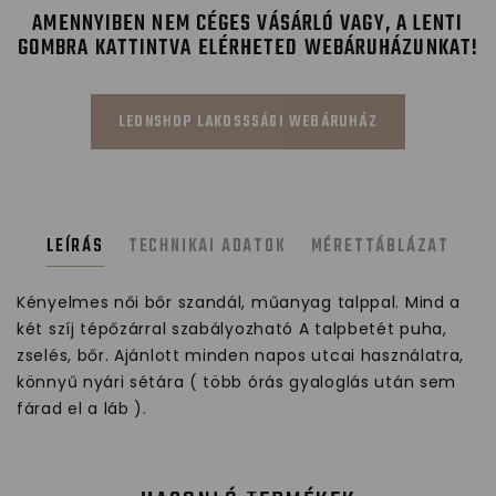
AMENNYIBEN NEM CÉGES VÁSÁRLÓ VAGY, A LENTI
GOMBRA KATTINTVA ELÉRHETED WEBÁRUHÁZUNKAT!
LEONSHOP LAKOSSSÁGI WEBÁRUHÁZ
LEÍRÁS
TECHNIKAI ADATOK
MÉRETTÁBLÁZAT
Kényelmes női bőr szandál, műanyag talppal. Mind a
két szíj tépőzárral szabályozható A talpbetét puha,
zselés, bőr. Ajánlott minden napos utcai használatra,
könnyű nyári sétára ( több órás gyaloglás után sem
fárad el a láb ).