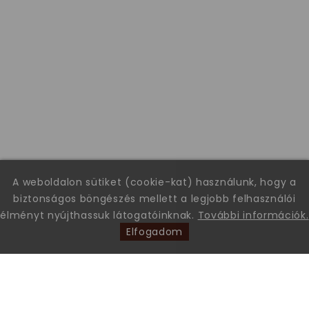
A weboldalon sütiket (cookie-kat) használunk, hogy a
biztonságos böngészés mellett a legjobb felhasználói
élményt nyújthassuk látogatóinknak.
További információk.
Elfogadom