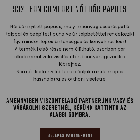
932 LEON COMFORT NŐI BŐR PAPUCS
Női bőr nyitott papucs, mely műanyag csúszásgátló
talppal és beépített puha velúr talpbetéttel rendelkezik!
Így minden lépés biztonságos és kényelmes lesz!
A termék felső része nem állítható, azonban pár
alkalommal való viselés után könnyen igazodik a
lábfejhez.
Normál, keskeny lábfejre ajánljuk mindennapos
használatra és otthoni viseletre.
AMENNYIBEN VISZONTELADÓ PARTNERÜNK VAGY ÉS
VÁSÁROLNI SZERETNÉL, KÉRÜNK KATTINTS AZ
ALÁBBI GOMBRA.
BELÉPÉS PARTNERKÉNT