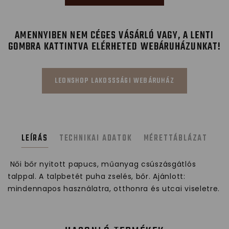
AMENNYIBEN NEM CÉGES VÁSÁRLÓ VAGY, A LENTI
GOMBRA KATTINTVA ELÉRHETED WEBÁRUHÁZUNKAT!
LEONSHOP LAKOSSSÁGI WEBÁRUHÁZ
LEÍRÁS
TECHNIKAI ADATOK
MÉRETTÁBLÁZAT
Női bőr nyitott papucs, műanyag csúszásgátlós
talppal. A talpbetét puha zselés, bőr. Ajánlott:
mindennapos használatra, otthonra és utcai viseletre.