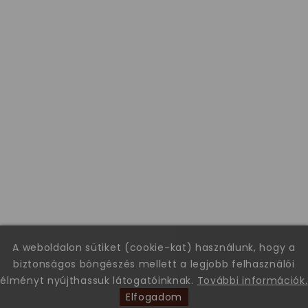
A weboldalon sütiket (cookie-kat) használunk, hogy a
biztonságos böngészés mellett a legjobb felhasználói
élményt nyújthassuk látogatóinknak.
További információk.
Elfogadom