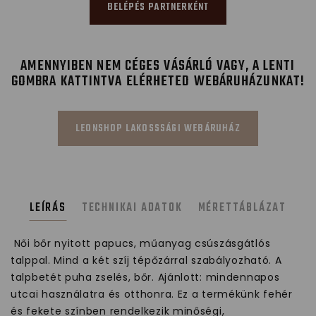
BELÉPÉS PARTNERKÉNT
AMENNYIBEN NEM CÉGES VÁSÁRLÓ VAGY, A LENTI
GOMBRA KATTINTVA ELÉRHETED WEBÁRUHÁZUNKAT!
LEONSHOP LAKOSSSÁGI WEBÁRUHÁZ
LEÍRÁS
TECHNIKAI ADATOK
MÉRETTÁBLÁZAT
Női bőr nyitott papucs, műanyag csúszásgátlós
talppal. Mind a két szíj tépőzárral szabályozható. A
talpbetét puha zselés, bőr. Ajánlott: mindennapos
utcai használatra és otthonra. Ez a termékünk fehér
és fekete színben rendelkezik minőségi,