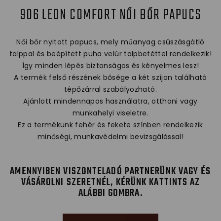
906 LEON COMFORT NŐI BŐR PAPUCS
Női bőr nyitott papucs, mely műanyag csúszásgátló
talppal és beépített puha velúr talpbetéttel rendelkezik!
Így minden lépés biztonságos és kényelmes lesz!
A termék felső részének bősége a két szíjon található
tépőzárral szabályozható.
Ajánlott mindennapos használatra, otthoni vagy
munkahelyi viseletre.
Ez a termékünk fehér és fekete színben rendelkezik
minőségi, munkavédelmi bevizsgálással!
AMENNYIBEN VISZONTELADÓ PARTNERÜNK VAGY ÉS
VÁSÁROLNI SZERETNÉL, KÉRÜNK KATTINTS AZ
ALÁBBI GOMBRA.