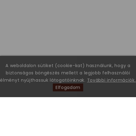
A weboldalon sütiket (cookie-kat) használunk, hogy a
biztonságos böngészés mellett a legjobb felhasználói
élményt nyújthassuk látogatóinknak.
További információk.
Elfogadom