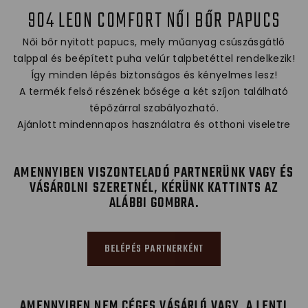
904 LEON COMFORT NŐI BŐR PAPUCS
Női bőr nyitott papucs, mely műanyag csúszásgátló
talppal és beépített puha velúr talpbetéttel rendelkezik!
Így minden lépés biztonságos és kényelmes lesz!
A termék felső részének bősége a két szíjon található
tépőzárral szabályozható.
Ajánlott mindennapos használatra és otthoni viseletre
AMENNYIBEN VISZONTELADÓ PARTNERÜNK VAGY ÉS
VÁSÁROLNI SZERETNÉL, KÉRÜNK KATTINTS AZ
ALÁBBI GOMBRA.
BELÉPÉS PARTNERKÉNT
AMENNYIBEN NEM CÉGES VÁSÁRLÓ VAGY, A LENTI