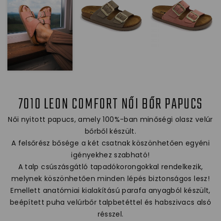
7010 LEON COMFORT NŐI BŐR PAPUCS
Női nyitott papucs, amely 100%-ban minőségi olasz velúr
bőrből készült.
A felsőrész bősége a két csatnak köszönhetően egyéni
igényekhez szabható!
A talp csúszásgátló tapadókorongokkal rendelkezik,
melynek köszönhetően minden lépés biztonságos lesz!
Emellett anatómiai kialakítású parafa anyagból készült,
beépített puha velúrbőr talpbetéttel és habszivacs alsó
résszel.