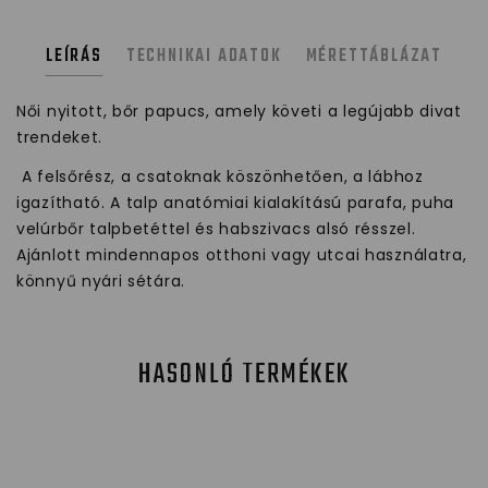
LEÍRÁS
TECHNIKAI ADATOK
MÉRETTÁBLÁZAT
Női nyitott, bőr papucs, amely követi a legújabb divat
trendeket.
A felsőrész, a csatoknak köszönhetően, a lábhoz
igazítható. A talp anatómiai kialakítású parafa, puha
velúrbőr talpbetéttel és habszivacs alsó résszel.
Ajánlott mindennapos otthoni vagy utcai használatra,
könnyű nyári sétára.
HASONLÓ TERMÉKEK