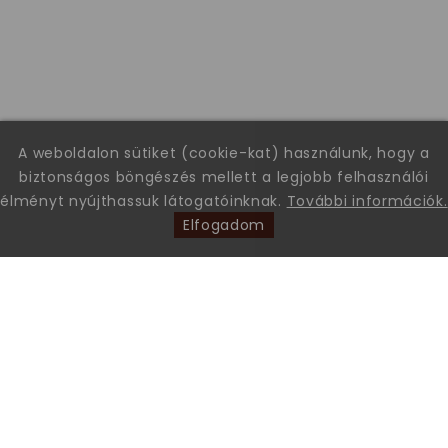
A weboldalon sütiket (cookie-kat) használunk, hogy a
biztonságos böngészés mellett a legjobb felhasználói
élményt nyújthassuk látogatóinknak.
További információk.
Elfogadom