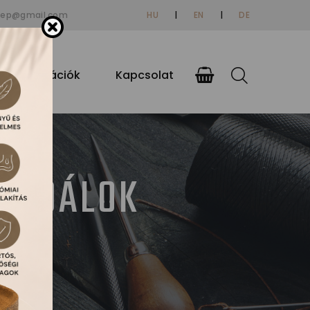
tep@gmail.com
HU
|
EN
|
DE
si információk
Kapcsolat
ZANDÁLOK