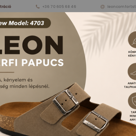
tráció
+36 70 605 68 46
leoncomforts
nkről
Termékeink
Aktualitások
Vásárlá
RFI PAPUCSOK ÉS S
FŐOLDAL
TERMÉKEK