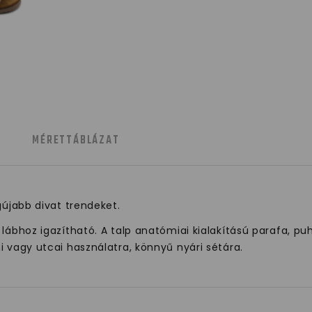
MÉRETTÁBLÁZAT
gújabb divat trendeket.
lábhoz igazítható. A talp anatómiai kialakítású parafa, pu
i vagy utcai használatra, könnyű nyári sétára.