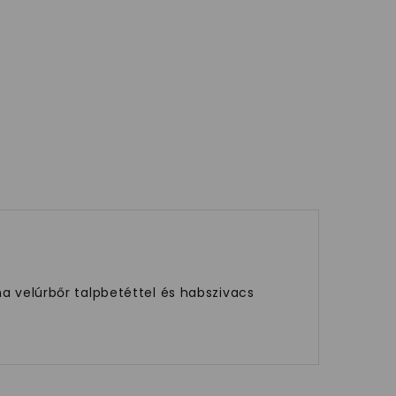
ha velúrbőr talpbetéttel és habszivacs