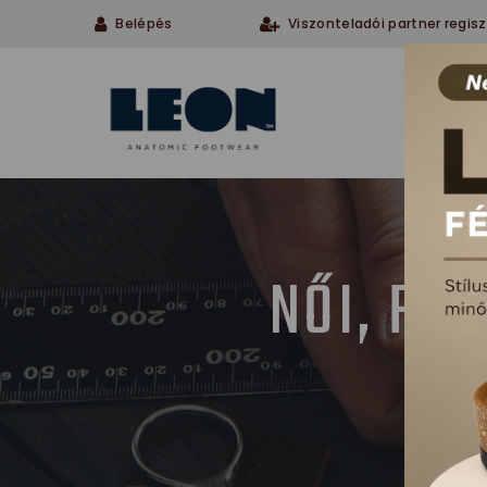
Belépés
Viszonteladói partner regisz
Cégü
NŐI, FÉ