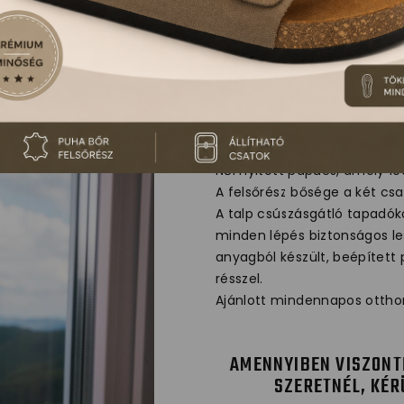
7010 LEON CO
Női nyitott papucs, amely 10
A felsőrész bősége a két c
A talp csúszásgátló tapadók
minden lépés biztonságos les
anyagból készült, beépített 
résszel.
Ajánlott mindennapos otthon
AMENNYIBEN VISZONT
SZERETNÉL, KÉR