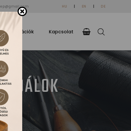
tep@gmail.com
HU
|
EN
|
DE
si információk
Kapcsolat
ZANDÁLOK