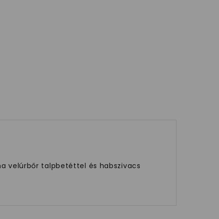
ha velúrbőr talpbetéttel és habszivacs