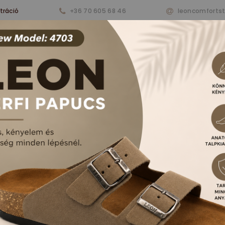
tráció
+36 70 605 68 46
leoncomforts
nkről
Termékeink
Aktualitások
Vásárlá
RFI PAPUCSOK ÉS S
FŐOLDAL
TERMÉKEK