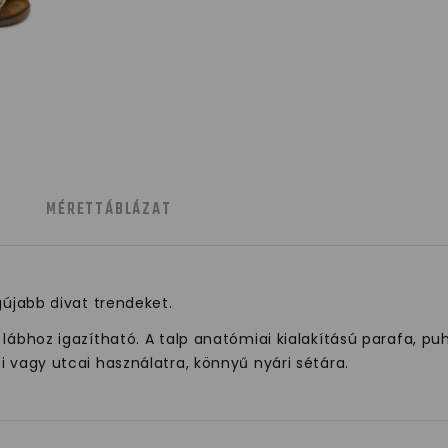
MÉRETTÁBLÁZAT
gújabb divat trendeket.
lábhoz igazítható. A talp anatómiai kialakítású parafa, pu
i vagy utcai használatra, könnyű nyári sétára.