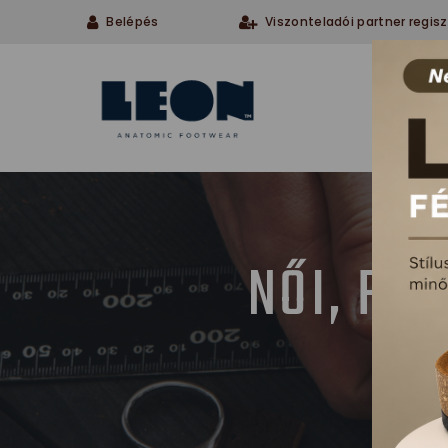
Belépés
Viszonteladói partner regisz
Cégü
NŐI, FÉ