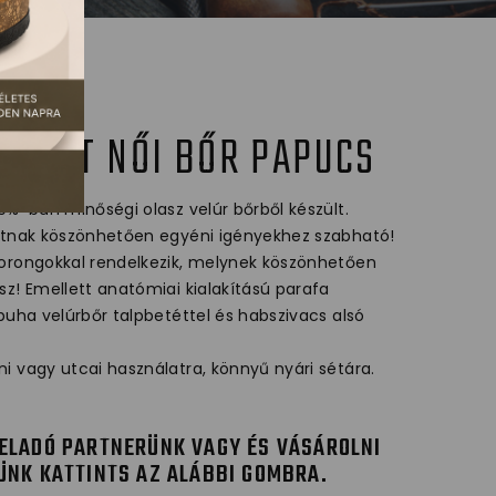
MFORT NŐI BŐR PAPUCS
0%-ban minőségi olasz velúr bőrből készült.
satnak köszönhetően egyéni igényekhez szabható!
orongokkal rendelkezik, melynek köszönhetően
z! Emellett anatómiai kialakítású parafa
puha velúrbőr talpbetéttel és habszivacs alsó
i vagy utcai használatra, könnyű nyári sétára.
ELADÓ PARTNERÜNK VAGY ÉS VÁSÁROLNI
ÜNK KATTINTS AZ ALÁBBI GOMBRA.