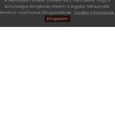
A weboldalon sütiket (cookie-kat) használunk, hogy a
biztonságos böngészés mellett a legjobb felhasználói
élményt nyújthassuk látogatóinknak.
További információk.
Elfogadom
Leon Comfort Step Kft. Leon márkájú gyógy-és kényelmi
papucsok és szandálok nagykereskedése.
+36 70 605 68 46