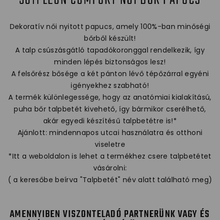
Dekoratív női nyitott papucs, amely 100%-ban minőségi
bőrből készült!
A talp csúszásgátló tapadókoronggal rendelkezik, így
minden lépés biztonságos lesz!
A felsőrész bősége a két pánton lévő tépőzárral egyéni
igényekhez szabható!
A termék különlegessége, hogy az anatómiai kialakítású,
puha bőr talpbetét kivehető, így bármikor cserélhető,
akár egyedi készítésű talpbetétre is!*
Ajánlott: mindennapos utcai használatra és otthoni
viseletre
*Itt a weboldalon is lehet a termékhez csere talpbetétet
vásárolni:
( a keresőbe beírva "Talpbetét" név alatt található meg)
AMENNYIBEN VISZONTELADÓ PARTNERÜNK VAGY ÉS