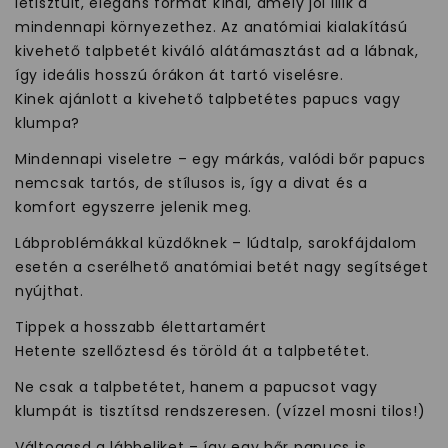
letisztult, elegáns formát kínál, amely jól illik a
mindennapi környezethez. Az anatómiai kialakítású
kivehető talpbetét kiváló alátámasztást ad a lábnak,
így ideális hosszú órákon át tartó viselésre.
Kinek ajánlott a kivehető talpbetétes papucs vagy
klumpa?
Mindennapi viseletre – egy márkás, valódi bőr papucs
nemcsak tartós, de stílusos is, így a divat és a
komfort egyszerre jelenik meg.
Lábproblémákkal küzdőknek – lúdtalp, sarokfájdalom
esetén a cserélhető anatómiai betét nagy segítséget
nyújthat.
Tippek a hosszabb élettartamért
Hetente szellőztesd és töröld át a talpbetétet.
Ne csak a talpbetétet, hanem a papucsot vagy
klumpát is tisztítsd rendszeresen. (vízzel mosni tilos!)
Váltogasd a lábbeliket – így egy bőr papucs is