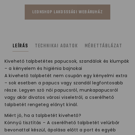
LEONSHOP LAKOSSSÁGI WEBÁRUHÁZ
LEÍRÁS
TECHNIKAI ADATOK
MÉRETTÁBLÁZAT
Kivehető talpbetétes papucsok, szandálok és klumpák
– a kényelem és higiénia bajnokai
A kivehető talpbetét nem csupán egy kényelmi extra
– sok esetben a papucs vagy szandál legfontosabb
része. Legyen szó női papucsról, munkapapucsról
vagy akár divatos városi viseletről, a cserélhető
talpbetét rengeteg előnyt kínál.
Miért jó, ha a talpbetét kivehető?
Könnyű tisztítás – A cserélhető talpbetét velúrbőr
bevonattal készül, ápolása előtt a port és egyéb