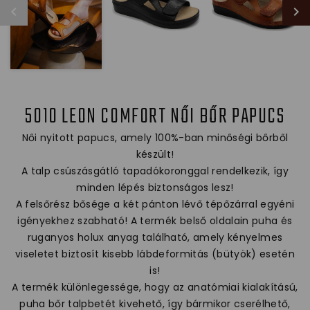
5010 LEON COMFORT NŐI BŐR PAPUCS
Női nyitott papucs, amely 100%-ban minőségi bőrből
készült!
A talp csúszásgátló tapadókoronggal rendelkezik, így
minden lépés biztonságos lesz!
A felsőrész bősége a két pánton lévő tépőzárral egyéni
igényekhez szabható! A termék belső oldalain puha és
ruganyos holux anyag található, amely kényelmes
viseletet biztosít kisebb lábdeformitás (bütyök) esetén
is!
A termék különlegessége, hogy az anatómiai kialakítású,
puha bőr talpbetét kivehető, így bármikor cserélhető,