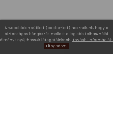
A weboldalon sütiket (cookie-kat) használunk, hogy a
biztonságos böngészés mellett a legjobb felhasználói
élményt nyújthassuk látogatóinknak.
További információk.
Elfogadom
Leon Comfort Step Kft. Leon márkájú gyógy-és kényelmi
papucsok és szandálok nagykereskedése.