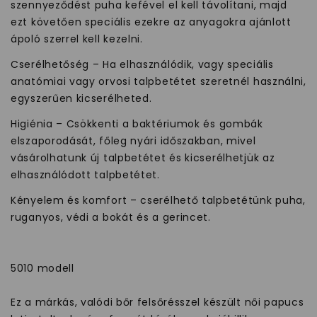
szennyeződést puha kefével el kell távolítani, majd
ezt követően speciális ezekre az anyagokra ajánlott
ápoló szerrel kell kezelni.
Cserélhetőség – Ha elhasználódik, vagy speciális
anatómiai vagy orvosi talpbetétet szeretnél használni,
egyszerűen kicserélheted.
Higiénia – Csökkenti a baktériumok és gombák
elszaporodását, főleg nyári időszakban, mivel
vásárolhatunk új talpbetétet és kicserélhetjük az
elhasználódott talpbetétet.
Kényelem és komfort – cserélhető talpbetétünk puha,
ruganyos, védi a bokát és a gerincet.
5010 modell
Ez a márkás, valódi bőr felsőrésszel készült női papucs