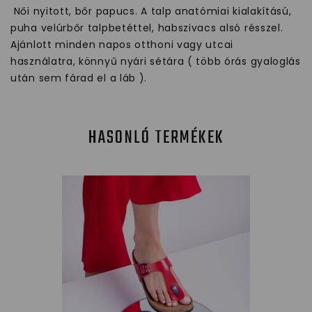
Női nyitott, bőr papucs. A talp anatómiai kialakítású,
puha velúrbőr talpbetéttel, habszivacs alsó résszel.
Ajánlott minden napos otthoni vagy utcai
használatra, könnyű nyári sétára ( több órás gyaloglás
után sem fárad el a láb ).
HASONLÓ TERMÉKEK