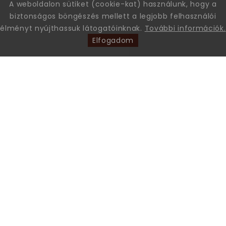
A weboldalon sütiket (cookie-kat) használunk, hogy a
biztonságos böngészés mellett a legjobb felhasználói
élményt nyújthassuk látogatóinknak.
További információk.
Elfogadom
Leon Comfort Step Kft. Leon márkájú gyógy-és kényelmi
papucsok és szandálok nagykereskedése.
+36 70 605 68 46