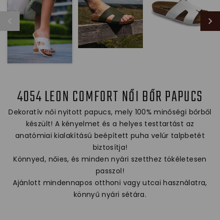
4054 LEON COMFORT NŐI BŐR PAPUCS
Dekoratív női nyitott papucs, mely 100% minőségi bőrből
készült! A kényelmet és a helyes testtartást az
anatómiai kialakítású beépített puha velúr talpbetét
biztosítja!
Könnyed, nőies, és minden nyári szetthez tökéletesen
passzol!
Ajánlott mindennapos otthoni vagy utcai használatra,
könnyű nyári sétára.