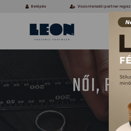
Belépés
Viszonteladói partner regisz
Cégü
NŐI, FÉ