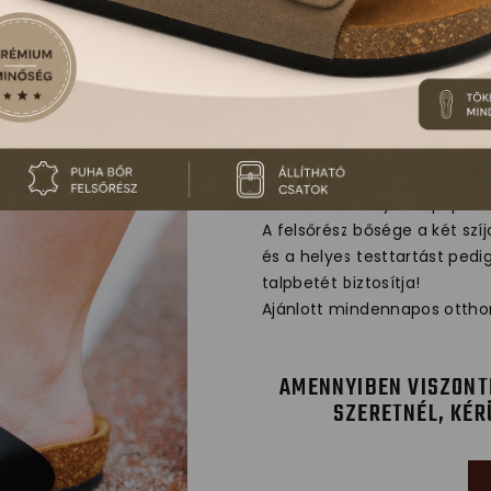
4010 LEON CO
Dekoratív női nyitott papucs
A felsőrész bősége a két szí
és a helyes testtartást pedi
talpbetét biztosítja!
Ajánlott mindennapos otthon
AMENNYIBEN VISZONT
SZERETNÉL, KÉR