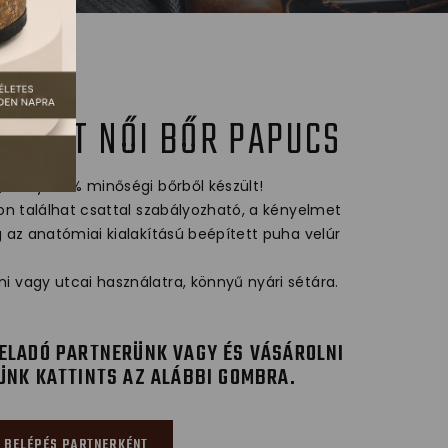
MFORT NŐI BŐR PAPUCS
, mely 100% minőségi bőrből készült!
jon találhat csattal szabályozható, a kényelmet
g az anatómiai kialakítású beépített puha velúr
i vagy utcai használatra, könnyű nyári sétára.
ELADÓ PARTNERÜNK VAGY ÉS VÁSÁROLNI
ÜNK KATTINTS AZ ALÁBBI GOMBRA.
BELÉPÉS PARTNERKÉNT