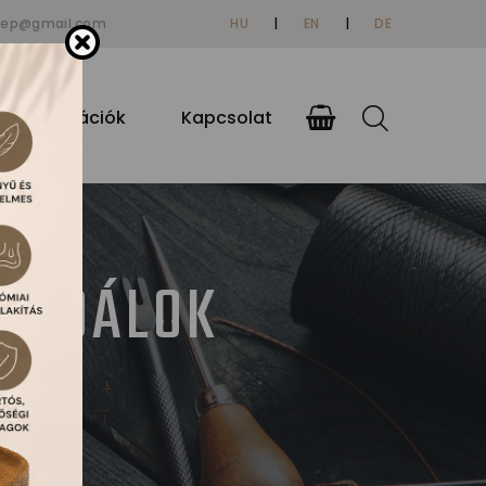
tep@gmail.com
HU
|
EN
|
DE
si információk
Kapcsolat
ZANDÁLOK