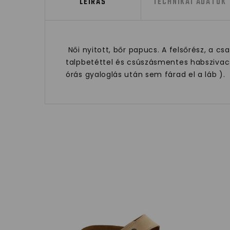
LEÍRÁS
TECHNIKAI ADATOK
Női nyitott, bőr papucs. A felsőrész, a c
talpbetéttel és csúszásmentes habszivacs
órás gyaloglás után sem fárad el a láb ).