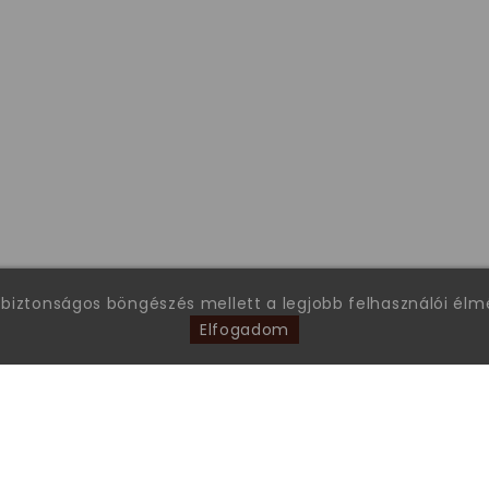
 biztonságos böngészés mellett a legjobb felhasználói él
Elfogadom
FONTOS INFORMÁCIÓK