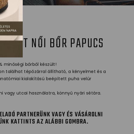
MFORT NŐI BŐR PAPUCS
% minőségi bőrből készült!
on találhat tépőzárral állítható, a kényelmet és a
anatómiai kialakítású beépített puha velúr
i vagy utcai használatra, könnyű nyári sétára.
ELADÓ PARTNERÜNK VAGY ÉS VÁSÁROLNI
ÜNK KATTINTS AZ ALÁBBI GOMBRA.