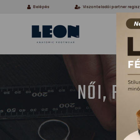
Belépés
Viszonteladói partner regisz
Cégü
NŐI, FÉ