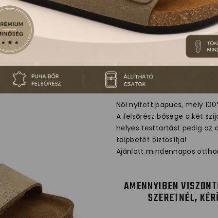
4000 LEON CO
Női nyitott papucs, mely 100
A felsőrész bősége a két szíj
helyes testtartást pedig az 
talpbetét biztosítja!
Ajánlott mindennapos otthon
AMENNYIBEN VISZONT
SZERETNÉL, KÉR