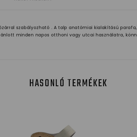
pőzárral szabályozható . A talp anatómiai kialakítású parafa
jánlott minden napos otthoni vagy utcai használatra, könny
HASONLÓ TERMÉKEK