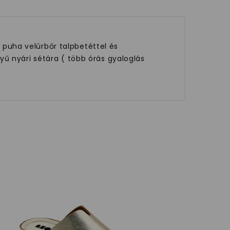
, puha velúrbőr talpbetéttel és
ű nyári sétára ( több órás gyaloglás