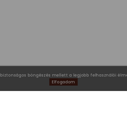
 biztonságos böngészés mellett a legjobb felhasználói él
Elfogadom
FONTOS INFORMÁCIÓK