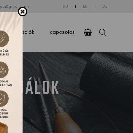
tep@gmail.com
HU
|
EN
|
DE
si információk
Kapcsolat
ZANDÁLOK