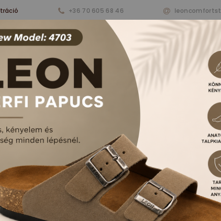
tráció
+36 70 605 68 46
leoncomforts
nkről
Termékeink
Aktualitások
Vásárlá
RFI PAPUCSOK ÉS S
FŐOLDAL
TERMÉKEK