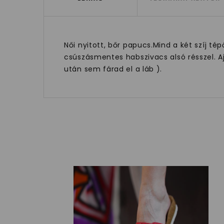
Női nyitott, bőr papucs.Mind a két szíj té
csúszásmentes habszivacs alsó résszel. A
után sem fárad el a láb ).