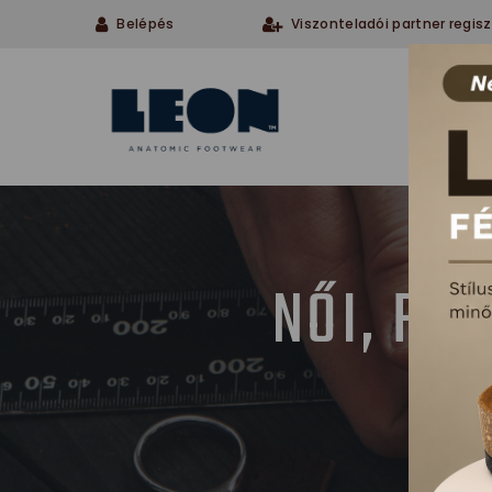
Belépés
Viszonteladói partner regisz
Cégü
NŐI, FÉ