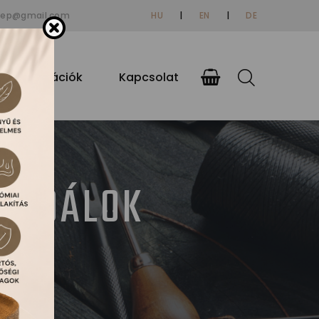
tep@gmail.com
HU
|
EN
|
DE
si információk
Kapcsolat
ZANDÁLOK