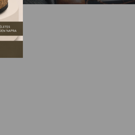
GSZŰNT.