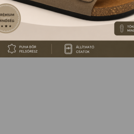
 NINCS ILYEN TERMÉKÜNK, VAGY MÁR KORÁBBAN ME