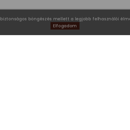
 biztonságos böngészés mellett a legjobb felhasználói él
Elfogadom
FONTOS INFORMÁCIÓK
Garanciális ügyintézés
Általános Szerződési Feltételek
Gyakran ismételt kérdések
Tanúsítványok
Online Vitarendezési Platform
Adatkezelési tájékoztató