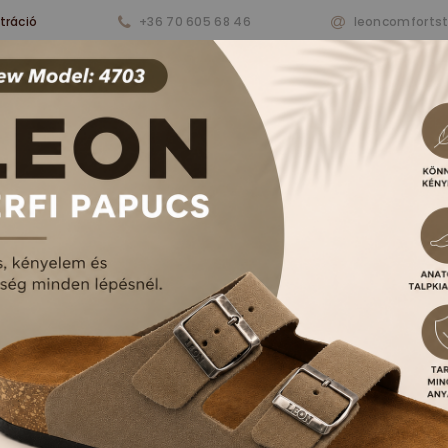
tráció
+36 70 605 68 46
leoncomforts
nkről
Termékeink
Aktualitások
Vásárlá
RFI PAPUCSOK ÉS S
FŐOLDAL
TERMÉKEK