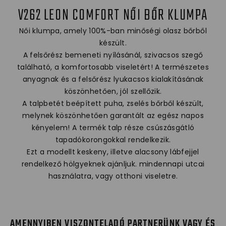
V262 LEON COMFORT NŐI BŐR KLUMPA
Női klumpa, amely 100%-ban minőségi olasz bőrből
készült.
A felsőrész bemeneti nyílásánál, szivacsos szegő
található, a komfortosabb viseletért! A természetes
anyagnak és a felsőrész lyukacsos kialakításának
köszönhetően, jól szellőzik.
A talpbetét beépített puha, zselés bőrből készült,
melynek köszönhetően garantált az egész napos
kényelem! A termék talp része csúszásgátló
tapadókorongokkal rendelkezik.
Ezt a modellt keskeny, illetve alacsony lábfejjel
rendelkező hölgyeknek ajánljuk. mindennapi utcai
használatra, vagy otthoni viseletre.
AMENNYIBEN VISZONTELADÓ PARTNERÜNK VAGY ÉS