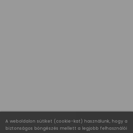
A weboldalon sütiket (cookie-kat) használunk, hogy a
biztonságos böngészés mellett a legjobb felhasználói