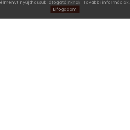
élményt nyújthassuk látogatóinknak.
További információk.
Elfogadom
Leon Comfort Step Kft. Leon márkájú gyógy-és kényelmi
papucsok és szandálok nagykereskedése.
+36 70 605 68 46
Az ügyfélszolgálat hívható: munkanapokon 9 és 15 óra
között (ünnepnapokon zárva).