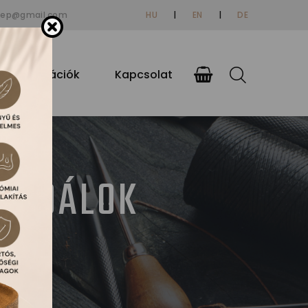
tep@gmail.com
HU
|
EN
|
DE
si információk
Kapcsolat
ZANDÁLOK