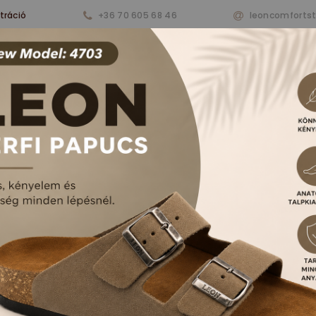
tráció
+36 70 605 68 46
leoncomforts
nkről
Termékeink
Aktualitások
Vásárlá
RFI PAPUCSOK ÉS S
FŐOLDAL
TERMÉKEK