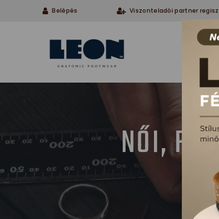
Belépés
Viszonteladói partner regisz
Cégü
NŐI, FÉ