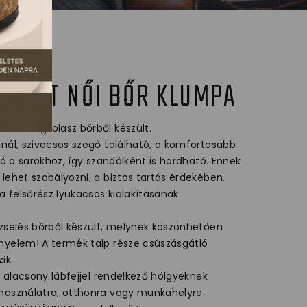
MFORT NŐI BŐR KLUMPA
minőségi olasz bőrből készült.
ánál, szivacsos szegő található, a komfortosabb
tó a sarokhoz, így szandálként is hordható. Ennek
lehet szabályozni, a biztos tartás érdekében.
 felsőrész lyukacsos kialakításának
 zselés bőrből készült, melynek köszönhetően
nyelem! A termék talp része csúszásgátló
ik.
ve alacsony lábfejjel rendelkező hölgyeknek
használatra, otthonra vagy munkahelyre.