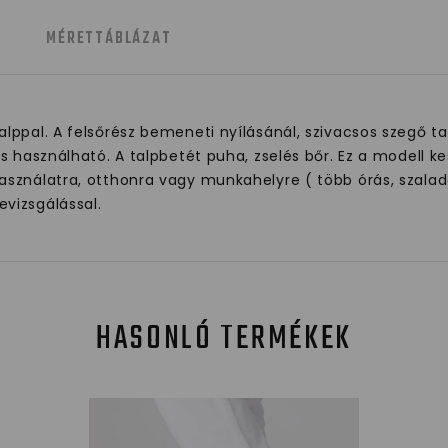
MÉRETTÁBLÁZAT
ppal. A felsőrész bemeneti nyílásánál, szivacsos szegő tal
 használható. A talpbetét puha, zselés bőr. Ez a modell kes
sználatra, otthonra vagy munkahelyre ( több órás, szaladg
vizsgálással.
HASONLÓ TERMÉKEK