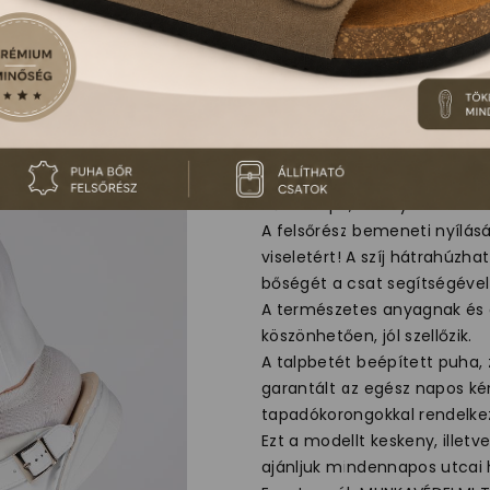
V202 LEON CO
Női klumpa, amely 100%-ban 
A felsőrész bemeneti nyílás
viseletért! A szíj hátrahúzha
bőségét a csat segítségével 
A természetes anyagnak és a
köszönhetően, jól szellőzik.
A talpbetét beépített puha,
garantált az egész napos ké
tapadókorongokkal rendelkez
Ezt a modellt keskeny, illet
ajánljuk mindennapos utcai 