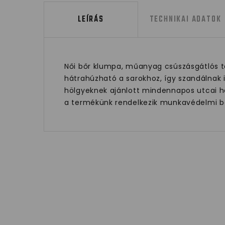
LEÍRÁS
TECHNIKAI ADATOK
Női bőr klumpa, műanyag csúszásgátlós tal
hátrahúzható a sarokhoz, így szandálnak is
hölgyeknek ajánlott mindennapos utcai ha
a termékünk rendelkezik munkavédelmi be