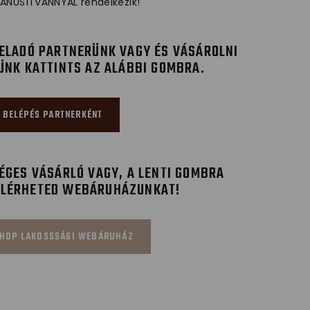
ANÚSÍTVÁNNYAL rendelkezik!
ELADÓ PARTNERÜNK VAGY ÉS VÁSÁROLNI
ÜNK KATTINTS AZ ALÁBBI GOMBRA.
BELÉPÉS PARTNERKÉNT
GES VÁSÁRLÓ VAGY, A LENTI GOMBRA
ELÉRHETED WEBÁRUHÁZUNKAT!
HOP LAKOSSSÁGI WEBÁRUHÁZ