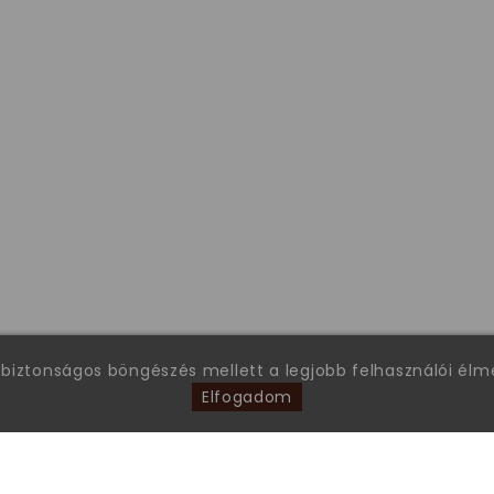
 biztonságos böngészés mellett a legjobb felhasználói él
Elfogadom