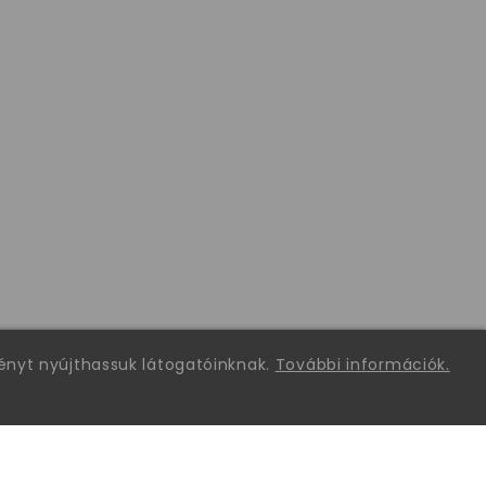
ményt nyújthassuk látogatóinknak.
További információk.