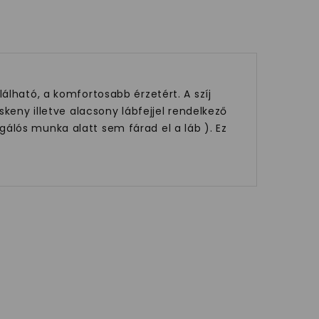
álható, a komfortosabb érzetért. A szíj
keny illetve alacsony lábfejjel rendelkező
álós munka alatt sem fárad el a láb ). Ez