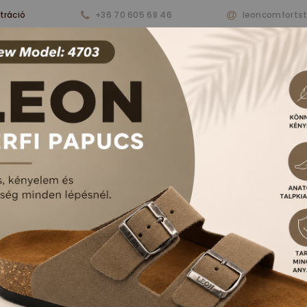
tráció
+36 70 605 68 46
leoncomforts
nkről
Termékeink
Aktualitások
Vásárlá
RFI PAPUCSOK ÉS S
FŐOLDAL
TERMÉKEK