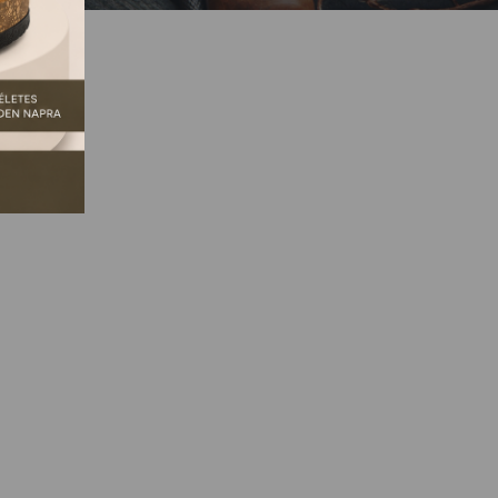
GSZŰNT.