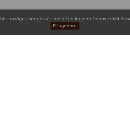
 biztonságos böngészés mellett a legjobb felhasználói él
Elfogadom
FONTOS INFORMÁCIÓK
Garanciális ügyintézés
Általános Szerződési Feltételek
Gyakran ismételt kérdések
Tanúsítványok
Online Vitarendezési Platform
Adatkezelési tájékoztató