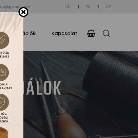
tep@gmail.com
HU
|
EN
|
DE
si információk
Kapcsolat
ZANDÁLOK