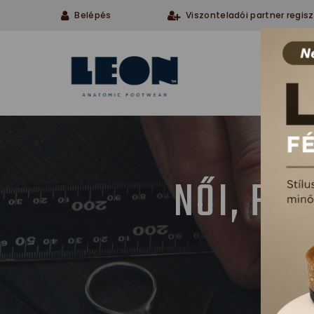
Belépés
Viszonteladói partner regisz
Cégü
NŐI, FÉ