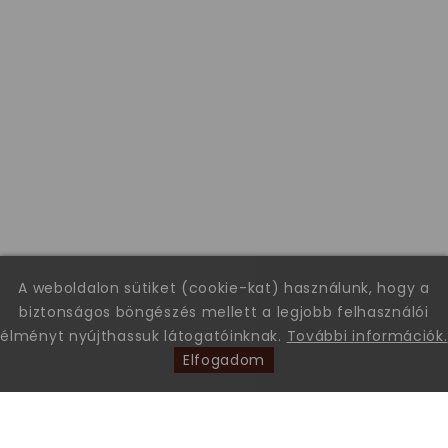
A weboldalon sütiket (cookie-kat) használunk, hogy a
biztonságos böngészés mellett a legjobb felhasználói
élményt nyújthassuk látogatóinknak.
További információk.
Elfogadom