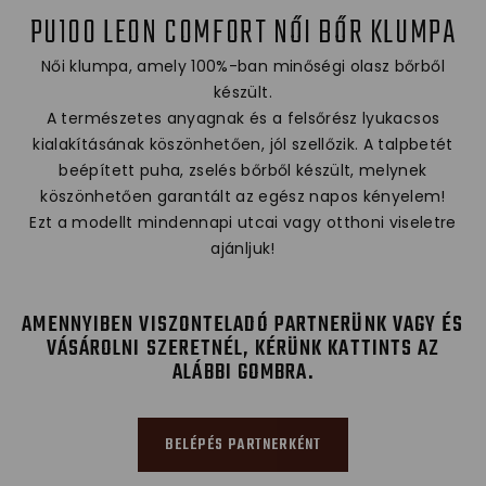
PU100 LEON COMFORT NŐI BŐR KLUMPA
Női klumpa, amely 100%-ban minőségi olasz bőrből
készült.
A természetes anyagnak és a felsőrész lyukacsos
kialakításának köszönhetően, jól szellőzik. A talpbetét
beépített puha, zselés bőrből készült, melynek
köszönhetően garantált az egész napos kényelem!
Ezt a modellt mindennapi utcai vagy otthoni viseletre
ajánljuk!
AMENNYIBEN VISZONTELADÓ PARTNERÜNK VAGY ÉS
VÁSÁROLNI SZERETNÉL, KÉRÜNK KATTINTS AZ
ALÁBBI GOMBRA.
BELÉPÉS PARTNERKÉNT