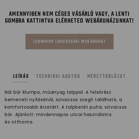
AMENNYIBEN NEM CÉGES VÁSÁRLÓ VAGY, A LENTI
GOMBRA KATTINTVA ELÉRHETED WEBÁRUHÁZUNKAT!
LEONSHOP LAKOSSSÁGI WEBÁRUHÁZ
LEÍRÁS
TECHNIKAI ADATOK
MÉRETTÁBLÁZAT
Női bőr klumpa, műanyag talppal. A felsőrész
bemeneti nyílásánál, szivacsos szegő található, a
komfortosabb érzetért. A talpbetét puha, szivacsos
bőr. Ajánlott: mindennapos utcai használatra
és otthonra.