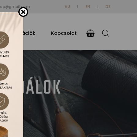
tep@gmail.com
HU
|
EN
|
DE
si információk
Kapcsolat
ZANDÁLOK