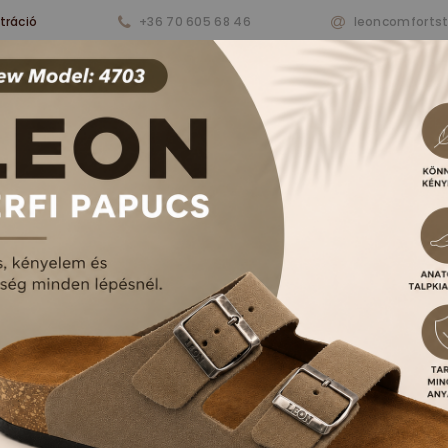
tráció
+36 70 605 68 46
leoncomforts
nkről
Termékeink
Aktualitások
Vásárlá
RFI PAPUCSOK ÉS S
FŐOLDAL
TERMÉKEK