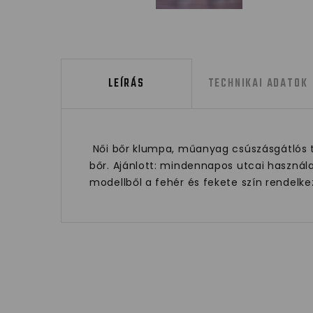
LEÍRÁS
TECHNIKAI ADATOK
Női bőr klumpa, műanyag csúszásgátlós tal
bőr. Ajánlott: mindennapos utcai használa
modellből a fehér és fekete szín rendelk