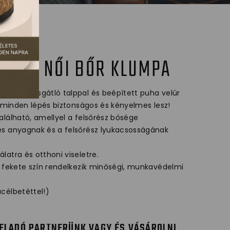
MFORT NŐI BŐR KLUMPA
g csúszásgátló talppal és beépített puha velúr
y minden lépés biztonságos és kényelmes lesz!
alálható, amellyel a felsőrész bősége
es anyagnak és a felsőrész lyukacsosságának
atra és otthoni viseletre.
s fekete szín rendelkezik minőségi, munkavédelmi
célbetéttel!)
ELADÓ PARTNERÜNK VAGY ÉS VÁSÁROLNI