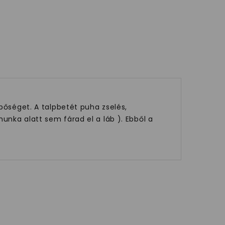
bőséget. A talpbetét puha zselés,
unka alatt sem fárad el a láb ). Ebből a