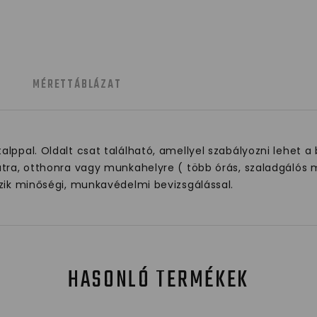
MÉRETTÁBLÁZAT
ppal. Oldalt csat található, amellyel szabályozni lehet a 
tra, otthonra vagy munkahelyre ( több órás, szaladgálós m
ezik minőségi, munkavédelmi bevizsgálással.
HASONLÓ TERMÉKEK