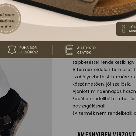
950 LEON CO
Női bőr klumpa, mely műanya
talpbetéttel rendelkezik! Íg
A termék oldalán fém csat t
szabályozható. A természet
köszönhetően, jól szellőzik.
Ajánlott mindennapos használ
Ebből a modellből a fehér é
bevizsgálással!
(A termék nem rendelkezik a
AMENNYIBEN VISZONT