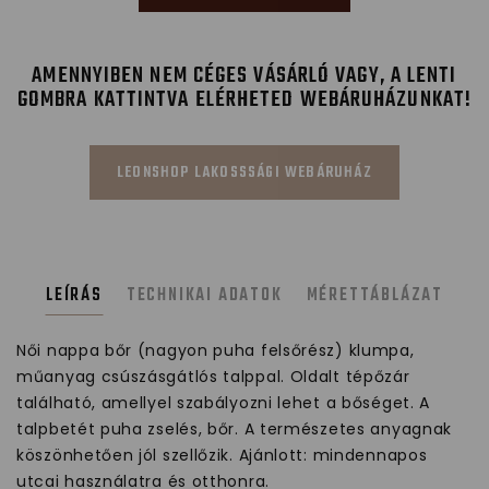
AMENNYIBEN NEM CÉGES VÁSÁRLÓ VAGY, A LENTI
GOMBRA KATTINTVA ELÉRHETED WEBÁRUHÁZUNKAT!
LEONSHOP LAKOSSSÁGI WEBÁRUHÁZ
LEÍRÁS
TECHNIKAI ADATOK
MÉRETTÁBLÁZAT
Női nappa bőr (nagyon puha felsőrész) klumpa,
műanyag csúszásgátlós talppal. Oldalt tépőzár
található, amellyel szabályozni lehet a bőséget. A
talpbetét puha zselés, bőr. A természetes anyagnak
köszönhetően jól szellőzik. Ajánlott: mindennapos
utcai használatra és otthonra.