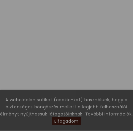
A weboldalon sütiket (cookie-kat) használunk, hogy a
biztonságos böngészés mellett a legjobb felhasználói
élményt nyújthassuk látogatóinknak.
További információk.
Elfogadom