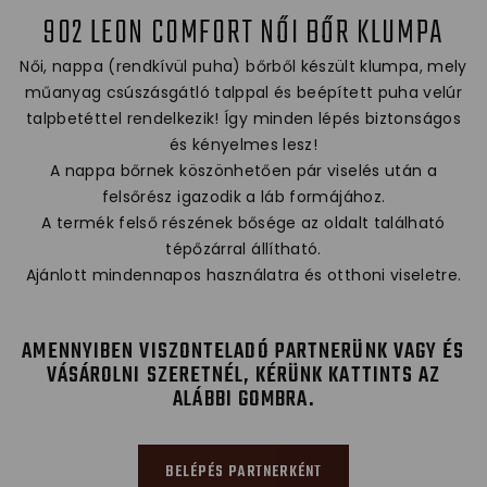
902 LEON COMFORT NŐI BŐR KLUMPA
Női, nappa (rendkívül puha) bőrből készült klumpa, mely
műanyag csúszásgátló talppal és beépített puha velúr
talpbetéttel rendelkezik! Így minden lépés biztonságos
és kényelmes lesz!
A nappa bőrnek köszönhetően pár viselés után a
felsőrész igazodik a láb formájához.
A termék felső részének bősége az oldalt található
tépőzárral állítható.
Ajánlott mindennapos használatra és otthoni viseletre.
AMENNYIBEN VISZONTELADÓ PARTNERÜNK VAGY ÉS
VÁSÁROLNI SZERETNÉL, KÉRÜNK KATTINTS AZ
ALÁBBI GOMBRA.
BELÉPÉS PARTNERKÉNT