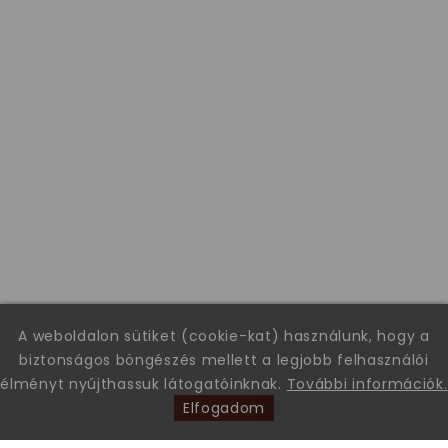
A weboldalon sütiket (cookie-kat) használunk, hogy a
biztonságos böngészés mellett a legjobb felhasználói
élményt nyújthassuk látogatóinknak.
További információk.
Elfogadom