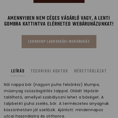
AMENNYIBEN NEM CÉGES VÁSÁRLÓ VAGY, A LENTI
GOMBRA KATTINTVA ELÉRHETED WEBÁRUHÁZUNKAT!
LEONSHOP LAKOSSSÁGI WEBÁRUHÁZ
LEÍRÁS
TECHNIKAI ADATOK
MÉRETTÁBLÁZAT
Női nappa bőr (nagyon puha felsőrész) klumpa,
műanyag csúszásgátlós talppal. Oldalt tépőzár
található, amellyel szabályozni lehet a bőséget. A
talpbetét puha zselés, bőr. A természetes anyagnak
köszönhetően jól szellőzik. Ajánlott: mindennapos
utcai használatra és otthonra.