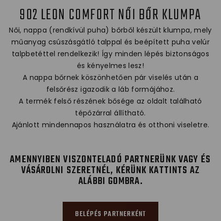
902 LEON COMFORT NŐI BŐR KLUMPA
Női, nappa (rendkívül puha) bőrből készült klumpa, mely
műanyag csúszásgátló talppal és beépített puha velúr
talpbetéttel rendelkezik! Így minden lépés biztonságos
és kényelmes lesz!
A nappa bőrnek köszönhetően pár viselés után a
felsőrész igazodik a láb formájához.
A termék felső részének bősége az oldalt található
tépőzárral állítható.
Ajánlott mindennapos használatra és otthoni viseletre.
AMENNYIBEN VISZONTELADÓ PARTNERÜNK VAGY ÉS
VÁSÁROLNI SZERETNÉL, KÉRÜNK KATTINTS AZ
ALÁBBI GOMBRA.
BELÉPÉS PARTNERKÉNT