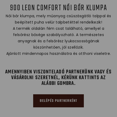
900 LEON COMFORT NŐI BŐR KLUMPA
Női bőr klumpa, mely műanyag csúszásgátló talppal és
beépített puha velúr talpbetéttel rendelkezik!
A termék oldalán fém csat található, amellyel a
felsőrész bősége szabályozható. A természetes
anyagnak és a felsőrész lyukacsosságának
köszönhetően, jól szellőzik.
Ajánlott mindennapos használatra és otthoni viseletre.
AMENNYIBEN VISZONTELADÓ PARTNERÜNK VAGY ÉS
VÁSÁROLNI SZERETNÉL, KÉRÜNK KATTINTS AZ
ALÁBBI GOMBRA.
BELÉPÉS PARTNERKÉNT