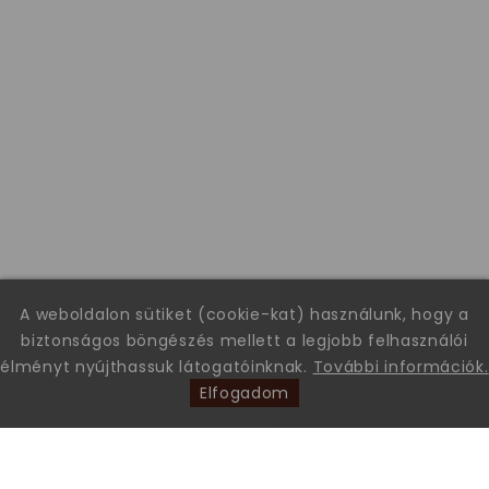
A weboldalon sütiket (cookie-kat) használunk, hogy a
biztonságos böngészés mellett a legjobb felhasználói
élményt nyújthassuk látogatóinknak.
További információk.
Elfogadom