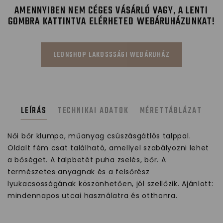
AMENNYIBEN NEM CÉGES VÁSÁRLÓ VAGY, A LENTI
GOMBRA KATTINTVA ELÉRHETED WEBÁRUHÁZUNKAT!
LEONSHOP LAKOSSSÁGI WEBÁRUHÁZ
LEÍRÁS
TECHNIKAI ADATOK
MÉRETTÁBLÁZAT
Női bőr klumpa, műanyag csúszásgátlós talppal.
Oldalt fém csat található, amellyel szabályozni lehet
a bőséget. A talpbetét puha zselés, bőr. A
természetes anyagnak és a felsőrész
lyukacsosságának köszönhetően, jól szellőzik. Ajánlott:
mindennapos utcai használatra és otthonra.