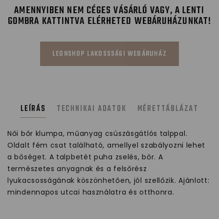
AMENNYIBEN NEM CÉGES VÁSÁRLÓ VAGY, A LENTI
GOMBRA KATTINTVA ELÉRHETED WEBÁRUHÁZUNKAT!
LEONSHOP LAKOSSSÁGI WEBÁRUHÁZ
LEÍRÁS
TECHNIKAI ADATOK
MÉRETTÁBLÁZAT
Női bőr klumpa, műanyag csúszásgátlós talppal.
Oldalt fém csat található, amellyel szabályozni lehet
a bőséget. A talpbetét puha zselés, bőr. A
természetes anyagnak és a felsőrész
lyukacsosságának köszönhetően, jól szellőzik. Ajánlott:
mindennapos utcai használatra és otthonra.