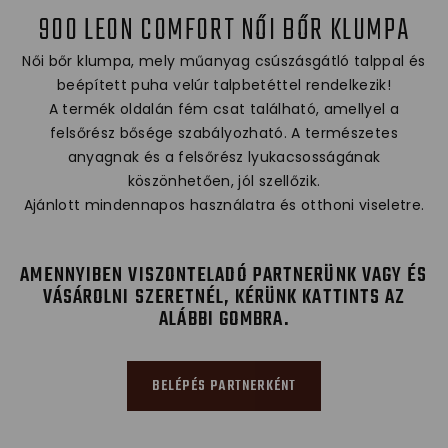
900 LEON COMFORT NŐI BŐR KLUMPA
Női bőr klumpa, mely műanyag csúszásgátló talppal és
beépített puha velúr talpbetéttel rendelkezik!
A termék oldalán fém csat található, amellyel a
felsőrész bősége szabályozható. A természetes
anyagnak és a felsőrész lyukacsosságának
köszönhetően, jól szellőzik.
Ajánlott mindennapos használatra és otthoni viseletre.
AMENNYIBEN VISZONTELADÓ PARTNERÜNK VAGY ÉS
VÁSÁROLNI SZERETNÉL, KÉRÜNK KATTINTS AZ
ALÁBBI GOMBRA.
BELÉPÉS PARTNERKÉNT