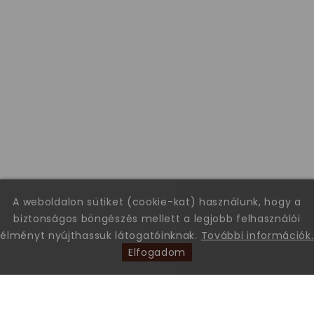
A weboldalon sütiket (cookie-kat) használunk, hogy a
biztonságos böngészés mellett a legjobb felhasználói
élményt nyújthassuk látogatóinknak.
További információk.
Elfogadom