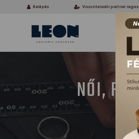
Belépés
Viszonteladói partner regisz
Cégü
NŐI, FÉ