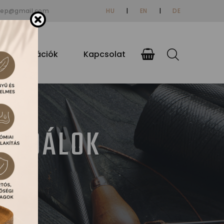
tep@gmail.com
HU
|
EN
|
DE
si információk
Kapcsolat
ZANDÁLOK