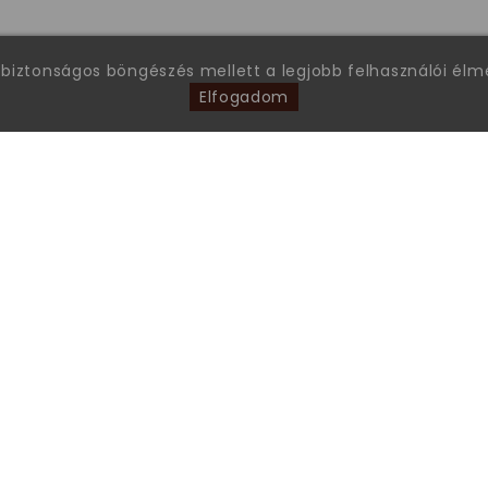
 biztonságos böngészés mellett a legjobb felhasználói él
Elfogadom
FONTOS INFORMÁCIÓK
Garanciális ügyintézés
Általános Szerződési Feltételek
Gyakran ismételt kérdések
Tanúsítványok
Online Vitarendezési Platform
Adatkezelési tájékoztató