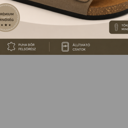
 NINCS ILYEN TERMÉKÜNK, VAGY MÁR KORÁBBAN ME