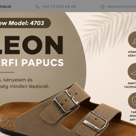
tráció
+36 70 605 68 46
leoncomforts
nkről
Termékeink
Aktualitások
Vásárlá
RFI PAPUCSOK ÉS S
FŐOLDAL
TERMÉKEK