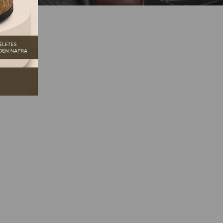
GSZŰNT.