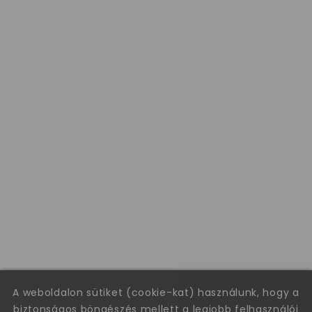
A weboldalon sütiket (cookie-kat) használunk, hogy a
biztonságos böngészés mellett a legjobb felhasználói