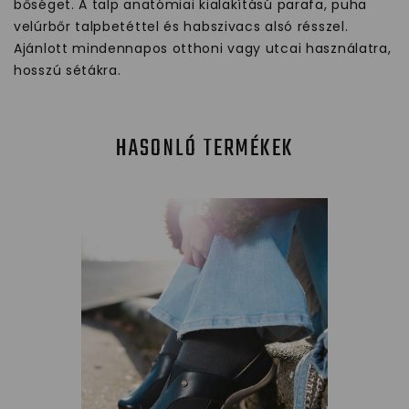
bőséget. A talp anatómiai kialakítású parafa, puha
velúrbőr talpbetéttel és habszivacs alsó résszel.
Ajánlott mindennapos otthoni vagy utcai használatra,
hosszú sétákra.
HASONLÓ TERMÉKEK