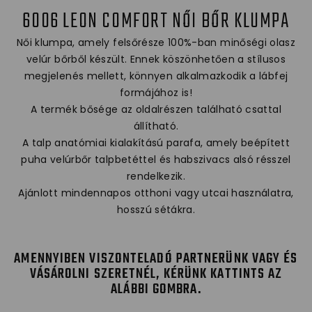
6006 LEON COMFORT NŐI BŐR KLUMPA
Női klumpa, amely felsőrésze 100%-ban minőségi olasz
velúr bőrből készült. Ennek köszönhetően a stílusos
megjelenés mellett, könnyen alkalmazkodik a lábfej
formájához is!
A termék bősége az oldalrészen található csattal
állítható.
A talp anatómiai kialakítású parafa, amely beépített
puha velúrbőr talpbetéttel és habszivacs alsó résszel
rendelkezik.
Ajánlott mindennapos otthoni vagy utcai használatra,
hosszú sétákra.
AMENNYIBEN VISZONTELADÓ PARTNERÜNK VAGY ÉS
VÁSÁROLNI SZERETNÉL, KÉRÜNK KATTINTS AZ
ALÁBBI GOMBRA.