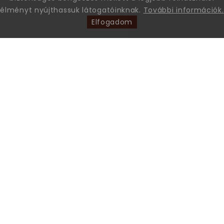
élményt nyújthassuk látogatóinknak.
További információk.
Elfogadom
Leon Comfort Step Kft. Leon márkájú gyógy-és kényelmi
papucsok és szandálok nagykereskedése.
+36 70 605 68 46
Az ügyfélszolgálat hívható: munkanapokon 9 és 15 óra