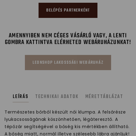
BELÉPÉS PARTNERKÉNT
AMENNYIBEN NEM CÉGES VÁSÁRLÓ VAGY, A LENTI
GOMBRA KATTINTVA ELÉRHETED WEBÁRUHÁZUNKAT!
LEONSHOP LAKOSSSÁGI WEBÁRUHÁZ
LEÍRÁS
TECHNIKAI ADATOK
MÉRETTÁBLÁZAT
Természetes bőrből készült női klumpa. A felsőrésze
lyukacsosságának köszönhetően, légáteresztő. A
tépőzár segítségével a bőség kis mértékben állítható.
A bőség miatt, normál illetve szélesebb lábra ajánljuk!