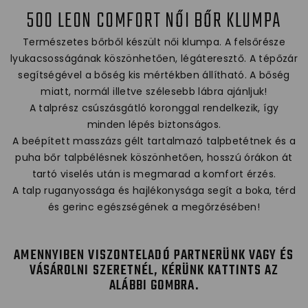
500 LEON COMFORT NŐI BŐR KLUMPA
Természetes bőrből készült női klumpa. A felsőrésze
lyukacsosságának köszönhetően, légáteresztő. A tépőzár
segítségével a bőség kis mértékben állítható. A bőség
miatt, normál illetve szélesebb lábra ajánljuk!
A talprész csúszásgátló koronggal rendelkezik, így
minden lépés biztonságos.
A beépített masszázs gélt tartalmazó talpbetétnek és a
puha bőr talpbélésnek köszönhetően, hosszú órákon át
tartó viselés után is megmarad a komfort érzés.
A talp ruganyossága és hajlékonysága segít a boka, térd
és gerinc egészségének a megőrzésében!
AMENNYIBEN VISZONTELADÓ PARTNERÜNK VAGY ÉS
VÁSÁROLNI SZERETNÉL, KÉRÜNK KATTINTS AZ
ALÁBBI GOMBRA.