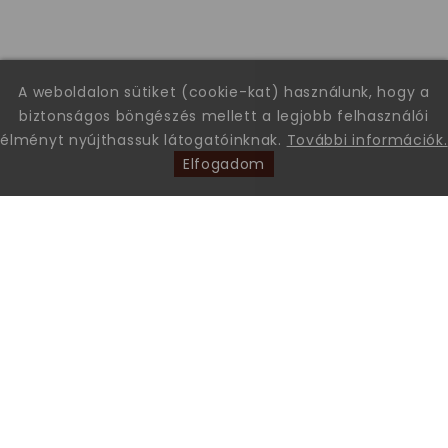
A weboldalon sütiket (cookie-kat) használunk, hogy a
biztonságos böngészés mellett a legjobb felhasználói
élményt nyújthassuk látogatóinknak.
További információk.
Elfogadom
Leon Comfort Step Kft. Leon márkájú gyógy-és kényelmi
papucsok és szandálok nagykereskedése.