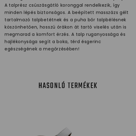
A talprész csúszásgátló koronggal rendelkezik, így
minden lépés biztonságos. A beépített masszázs gélt
tartalmazó talpbetétnek és a puha bőr talpbélésnek
köszönhetően, hosszú órákon át tartó viselés után is
megmarad a komfort érzés. A talp ruganyossága és
hajlékonysága segít a boka, térd ésgerinc
egészségének a megőrzésében!
HASONLÓ TERMÉKEK