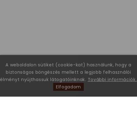
A weboldalon sütiket (cookie-kat) használunk, hogy a
biztonságos böngészés mellett a legjobb felhasználói
élményt nyújthassuk látogatóinknak.
További információk.
Elfogadom