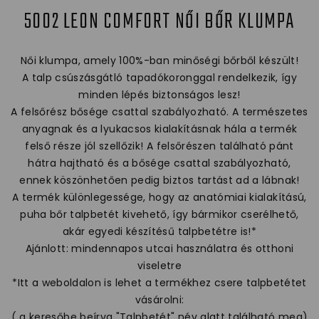
5002 LEON COMFORT NŐI BŐR KLUMPA
Női klumpa, amely 100%-ban minőségi bőrből készült!
A talp csúszásgátló tapadókoronggal rendelkezik, így
minden lépés biztonságos lesz!
A felsőrész bősége csattal szabályozható. A természetes
anyagnak és a lyukacsos kialakításnak hála a termék
felső része jól szellőzik! A felsőrészen található pánt
hátra hajtható és a bősége csattal szabályozható,
ennek köszönhetően pedig biztos tartást ad a lábnak!
A termék különlegessége, hogy az anatómiai kialakítású,
puha bőr talpbetét kivehető, így bármikor cserélhető,
akár egyedi készítésű talpbetétre is!*
Ajánlott: mindennapos utcai használatra és otthoni
viseletre
*Itt a weboldalon is lehet a termékhez csere talpbetétet
vásárolni:
( a keresőbe beírva "Talpbetét" név alatt található meg)