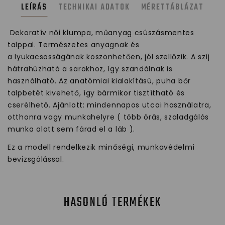
LEÍRÁS
TECHNIKAI ADATOK
MÉRETTÁBLÁZAT
Dekoratív női klumpa, műanyag csúszásmentes
talppal. Természetes anyagnak és
a lyukacsosságának köszönhetően, jól szellőzik. A szíj
hátrahúzható a sarokhoz, így szandálnak is
használható. Az anatómiai kialakítású, puha bőr
talpbetét kivehető, így bármikor tisztítható és
cserélhető. Ajánlott: mindennapos utcai használatra,
otthonra vagy munkahelyre ( több órás, szaladgálós
munka alatt sem fárad el a láb ).
Ez a modell rendelkezik minőségi, munkavédelmi
bevizsgálással.
HASONLÓ TERMÉKEK