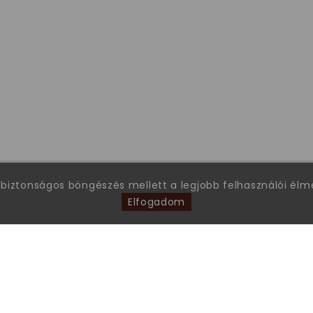
 biztonságos böngészés mellett a legjobb felhasználói él
Elfogadom
FONTOS INFORMÁCIÓK