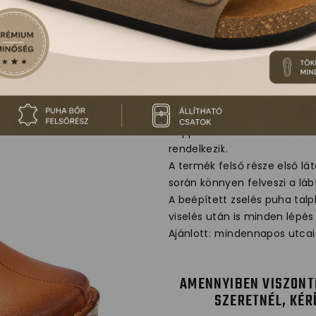
360 LEON CO
Nappa bőrből készült női bő
rendelkezik.
A termék felső része első lá
során könnyen felveszi a láb
A beépített zselés puha tal
viselés után is minden lépés
Ajánlott: mindennapos utcai 
AMENNYIBEN VISZONT
SZERETNÉL, KÉR