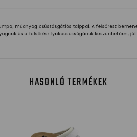
umpa, műanyag csúszásgátlós talppal. A felsőrész bemeneti
agnak és a felsőrész lyukacsosságának köszönhetően, jól s
HASONLÓ TERMÉKEK