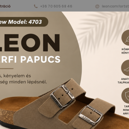
tráció
+36 70 605 68 46
leoncomforts
nkről
Termékeink
Aktualitások
Vásárlá
RFI PAPUCSOK ÉS S
FŐOLDAL
TERMÉKEK