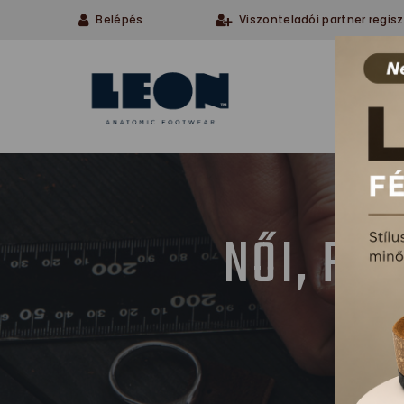
Belépés
Viszonteladói partner regisz
Cégü
NŐI, FÉ