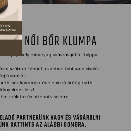
MFORT NŐI BŐR KLUMPA
r klumpa, mely műanyag csúszásgátlós talppal
tásra szűknek tűnhet, azonban többszöri viselés
fej formáját.
pbetétnek köszönhetően hosszú órákig tartó
 kényelmes lesz!
használatra és otthoni viseletre
ELADÓ PARTNERÜNK VAGY ÉS VÁSÁROLNI
ÜNK KATTINTS AZ ALÁBBI GOMBRA.