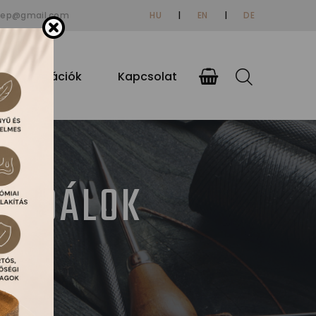
tep@gmail.com
HU
|
EN
|
DE
si információk
Kapcsolat
ZANDÁLOK