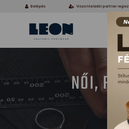
Belépés
Viszonteladói partner regisz
Cégü
NŐI, FÉ