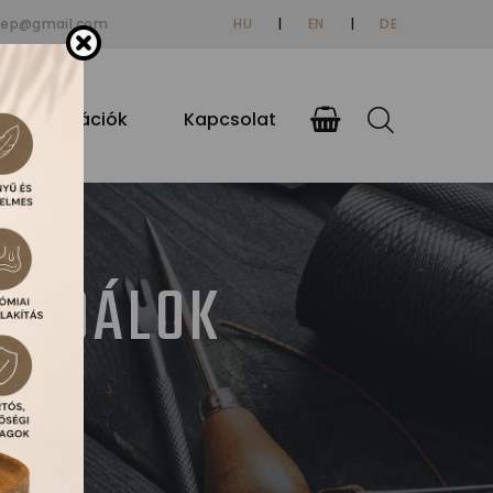
tep@gmail.com
HU
|
EN
|
DE
si információk
Kapcsolat
ZANDÁLOK