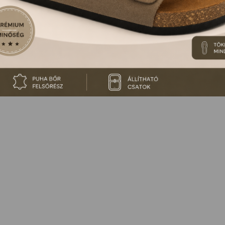
 NINCS ILYEN TERMÉKÜNK, VAGY MÁR KORÁBBAN ME