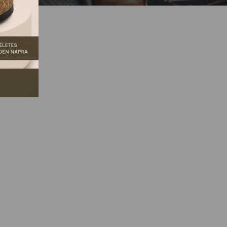
GSZŰNT.