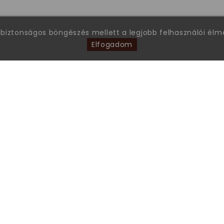
 biztonságos böngészés mellett a legjobb felhasználói él
Elfogadom
FONTOS INFORMÁCIÓK
Garanciális ügyintézés
Általános Szerződési Feltételek
Gyakran ismételt kérdések
Tanúsítványok
Online Vitarendezési Platform
Adatkezelési tájékoztató