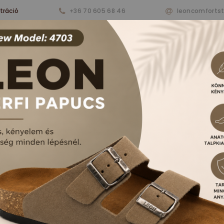
tráció
+36 70 605 68 46
leoncomforts
nkről
Termékeink
Aktualitások
Vásárlá
RFI PAPUCSOK ÉS S
FŐOLDAL
TERMÉKEK