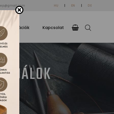
tep@gmail.com
HU
|
EN
|
DE
si információk
Kapcsolat
ZANDÁLOK