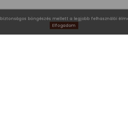
 biztonságos böngészés mellett a legjobb felhasználói él
Elfogadom
FONTOS INFORMÁCIÓK
Garanciális ügyintézés
Általános Szerződési Feltételek
Gyakran ismételt kérdések
Tanúsítványok
Online Vitarendezési Platform
Adatkezelési tájékoztató