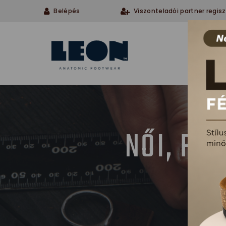
Belépés
Viszonteladói partner regisz
Cégü
NŐI, FÉ