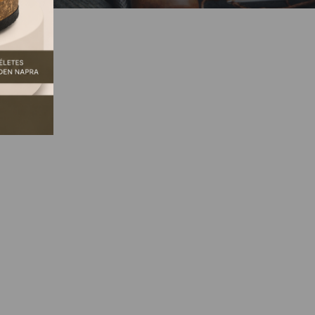
GSZŰNT.