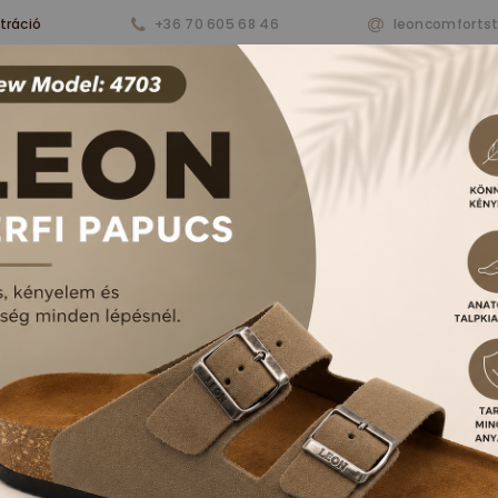
tráció
+36 70 605 68 46
leoncomforts
nkről
Termékeink
Aktualitások
Vásárlá
RFI PAPUCSOK ÉS S
FŐOLDAL
TERMÉKEK