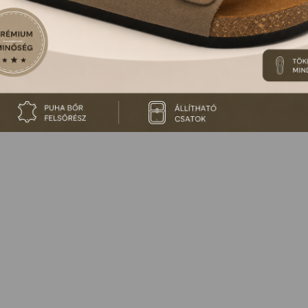
 NINCS ILYEN TERMÉKÜNK, VAGY MÁR KORÁBBAN ME