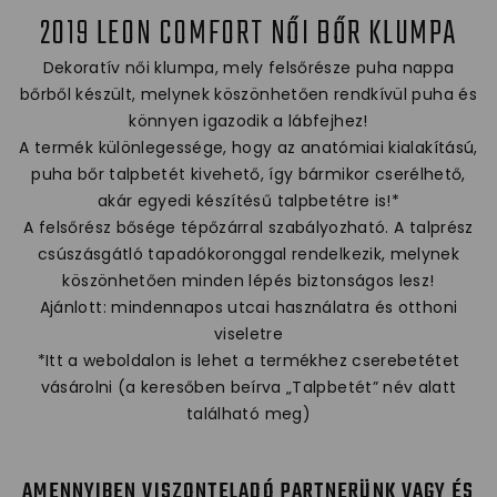
2019 LEON COMFORT NŐI BŐR KLUMPA
Dekoratív női klumpa, mely felsőrésze puha nappa
bőrből készült, melynek köszönhetően rendkívül puha és
könnyen igazodik a lábfejhez!
A termék különlegessége, hogy az anatómiai kialakítású,
puha bőr talpbetét kivehető, így bármikor cserélhető,
akár egyedi készítésű talpbetétre is!*
A felsőrész bősége tépőzárral szabályozható. A talprész
csúszásgátló tapadókoronggal rendelkezik, melynek
köszönhetően minden lépés biztonságos lesz!
Ajánlott: mindennapos utcai használatra és otthoni
viseletre
*Itt a weboldalon is lehet a termékhez cserebetétet
vásárolni (a keresőben beírva „Talpbetét” név alatt
található meg)
AMENNYIBEN VISZONTELADÓ PARTNERÜNK VAGY ÉS