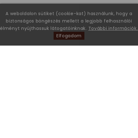
A weboldalon sütiket (cookie-kat) használunk, hogy a
biztonságos böngészés mellett a legjobb felhasználói
élményt nyújthassuk látogatóinknak.
További információk.
Elfogadom
Leon Comfort Step Kft. Leon márkájú gyógy-és kényelmi
papucsok és szandálok nagykereskedése.