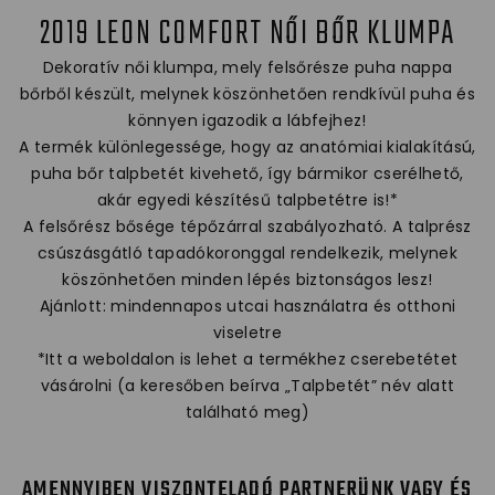
2019 LEON COMFORT NŐI BŐR KLUMPA
Dekoratív női klumpa, mely felsőrésze puha nappa
bőrből készült, melynek köszönhetően rendkívül puha és
könnyen igazodik a lábfejhez!
A termék különlegessége, hogy az anatómiai kialakítású,
puha bőr talpbetét kivehető, így bármikor cserélhető,
akár egyedi készítésű talpbetétre is!*
A felsőrész bősége tépőzárral szabályozható. A talprész
csúszásgátló tapadókoronggal rendelkezik, melynek
köszönhetően minden lépés biztonságos lesz!
Ajánlott: mindennapos utcai használatra és otthoni
viseletre
*Itt a weboldalon is lehet a termékhez cserebetétet
vásárolni (a keresőben beírva „Talpbetét” név alatt
található meg)
AMENNYIBEN VISZONTELADÓ PARTNERÜNK VAGY ÉS