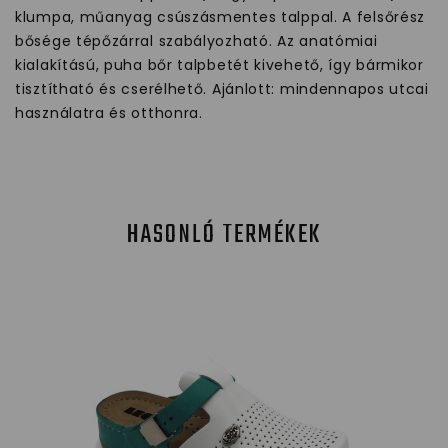
klumpa, műanyag csúszásmentes talppal. A felsőrész
bősége tépőzárral szabályozható. Az anatómiai
kialakítású, puha bőr talpbetét kivehető, így bármikor
tisztítható és cserélhető. Ajánlott: mindennapos utcai
használatra és otthonra.
HASONLÓ TERMÉKEK