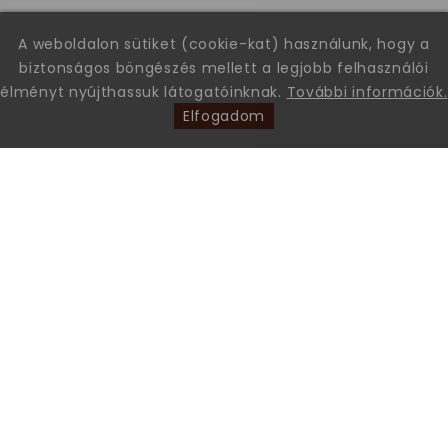
A weboldalon sütiket (cookie-kat) használunk, hogy a
biztonságos böngészés mellett a legjobb felhasználói
élményt nyújthassuk látogatóinknak.
További információk.
Elfogadom
Leon Comfort Step Kft. Leon márkájú gyógy-és kényelmi
papucsok és szandálok nagykereskedése.