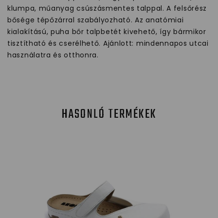
klumpa, műanyag csúszásmentes talppal. A felsőrész
bősége tépőzárral szabályozható. Az anatómiai
kialakítású, puha bőr talpbetét kivehető, így bármikor
tisztítható és cserélhető. Ajánlott: mindennapos utcai
használatra és otthonra.
HASONLÓ TERMÉKEK