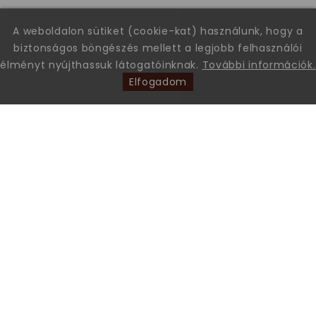
A weboldalon sütiket (cookie-kat) használunk, hogy a
biztonságos böngészés mellett a legjobb felhasználói
élményt nyújthassuk látogatóinknak.
További információk.
Elfogadom
Leon Comfort Step Kft. Leon márkájú gyógy-és kényelmi
papucsok és szandálok nagykereskedése.