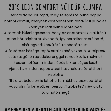
2019 LEON COMFORT NŐI BŐR KLUMPA
Dekoratív női klumpa, mely felsőrésze puha nappa
bőrből készült, melynek köszönhetően rendkívül puha és
könnyen igazodik a lábfejhez!
A termék különlegessége, hogy az anatómiai kialakítású,
puha bőr talpbetét kivehető, így bármikor cserélhető,
akár egyedi készítésű talpbetétre is!*
A felsőrész bősége tépőzárral szabályozható. A talprész
csúszásgátló tapadókoronggal rendelkezik, melynek
köszönhetően minden lépés biztonságos lesz!
Ajánlott: mindennapos utcai használatra és otthoni
viseletre
*Itt a weboldalon is lehet a termékhez cserebetétet
vásárolni (a keresőben beírva „Talpbetét” név alatt
található meg)
AMENNYIBEN VISZONTELADÓ PARTNERÜNK VAGY ÉS