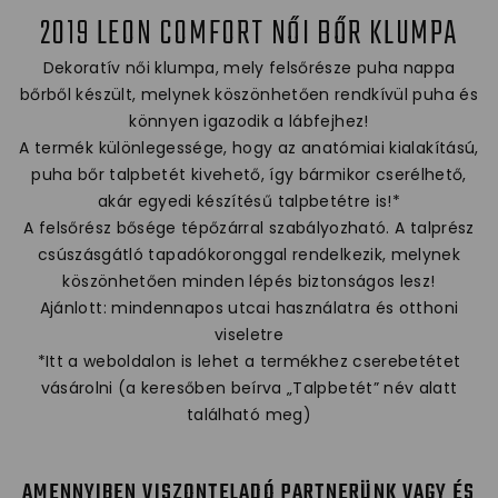
2019 LEON COMFORT NŐI BŐR KLUMPA
Dekoratív női klumpa, mely felsőrésze puha nappa
bőrből készült, melynek köszönhetően rendkívül puha és
könnyen igazodik a lábfejhez!
A termék különlegessége, hogy az anatómiai kialakítású,
puha bőr talpbetét kivehető, így bármikor cserélhető,
akár egyedi készítésű talpbetétre is!*
A felsőrész bősége tépőzárral szabályozható. A talprész
csúszásgátló tapadókoronggal rendelkezik, melynek
köszönhetően minden lépés biztonságos lesz!
Ajánlott: mindennapos utcai használatra és otthoni
viseletre
*Itt a weboldalon is lehet a termékhez cserebetétet
vásárolni (a keresőben beírva „Talpbetét” név alatt
található meg)
AMENNYIBEN VISZONTELADÓ PARTNERÜNK VAGY ÉS