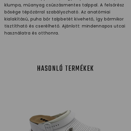
klumpa, műanyag csúszásmentes talppal. A felsőrész
bősége tépőzárral szabályozható. Az anatómiai
kialakítású, puha bőr talpbetét kivehető, így bármikor
tisztítható és cserélhető. Ajánlott: mindennapos utcai
használatra és otthonra.
HASONLÓ TERMÉKEK