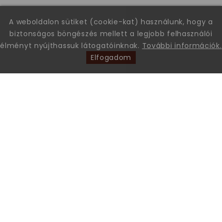
A weboldalon sütiket (cookie-kat) használunk, hogy a
biztonságos böngészés mellett a legjobb felhasználói
élményt nyújthassuk látogatóinknak.
További információk.
Elfogadom
Leon Comfort Step Kft. Leon márkájú gyógy-és kényelmi
papucsok és szandálok nagykereskedése.