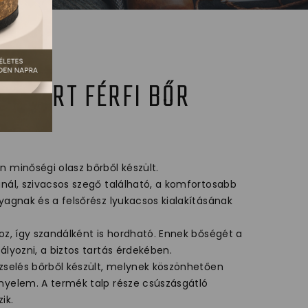
OMFORT FÉRFI BŐR
 minőségi olasz bőrből készült.
ánál, szivacsos szegő található, a komfortosabb
yagnak és a felsőrész lyukacsos kialakításának
oz, így szandálként is hordható. Ennek bőségét a
ályozni, a biztos tartás érdekében.
 zselés bőrből készült, melynek köszönhetően
nyelem. A termék talp része csúszásgátló
ik.