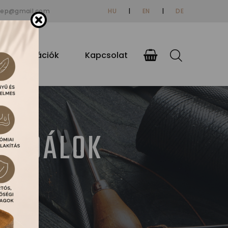
tep@gmail.com
HU
|
EN
|
DE
si információk
Kapcsolat
ZANDÁLOK