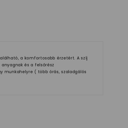
lálható, a komfortosabb érzetért. A szíj
s anyagnak és a felsőrész
gy munkahelyre ( több órás, szaladgálós