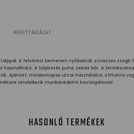
MÉRETTÁBLÁZAT
alppal. A felsőrész bemeneti nyílásánál, szivacsos szegő ta
s használható. A talpbetét puha, zselés bőr. A természete
őzik. Ajánlott: mindennapos utcai használatra, otthonra va
ermékünk rendelkezik munkavédelmi bevizsgálással.
HASONLÓ TERMÉKEK