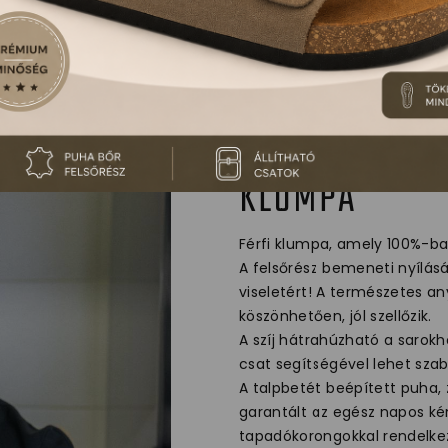
V202M LEON C
KLUMPA
Férfi klumpa, amely 100%-ban
A felsőrész bemeneti nyílás
viseletért! A természetes an
köszönhetően, jól szellőzik.
A szíj hátrahúzható a sarokh
csat segítségével lehet szab
A talpbetét beépített puha,
garantált az egész napos ké
tapadókorongokkal rendelkez