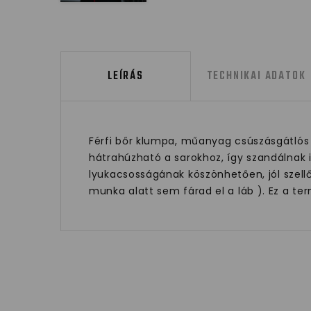
LEÍRÁS
TECHNIKAI ADATOK
Férfi bőr klumpa, műanyag csúszásgátlós t
hátrahúzható a sarokhoz, így szandálnak i
lyukacsosságának köszönhetően, jól szell
munka alatt sem fárad el a láb ). Ez a t