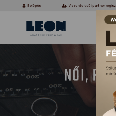
Belépés
Viszonteladói partner regisz
Cégü
NŐI, FÉ