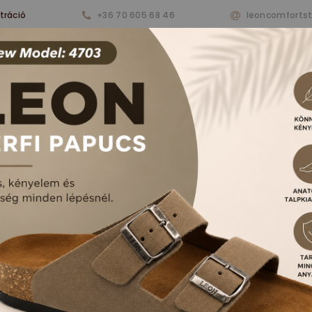
tráció
+36 70 605 68 46
leoncomforts
nkről
Termékeink
Aktualitások
Vásárlá
RFI PAPUCSOK ÉS S
FŐOLDAL
TERMÉKEK