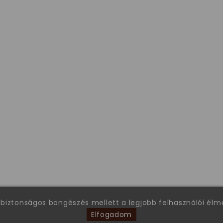
 biztonságos böngészés mellett a legjobb felhasználói él
Elfogadom