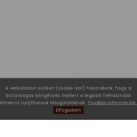
A weboldalon sütiket (cookie-kat) használunk, hogy a
biztonságos böngészés mellett a legjobb felhasználói
élményt nyújthassuk látogatóinknak.
További információk.
Elfogadom