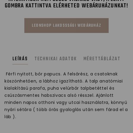
GOMBRA KATTINTVA ELÉRHETED WEBÁRUHÁZUNKAT!
LEONSHOP LAKOSSSÁGI WEBÁRUHÁZ
LEÍRÁS
TECHNIKAI ADATOK
MÉRETTÁBLÁZAT
Férfi nyitott, bőr papucs. A felsőrész, a csatoknak
köszönhetően, a lábhoz igazítható. A talp anatómiai
kialakítású parafa, puha velúrbőr talpbetéttel és
csúszásmentes habszivacs alsó résszel. Ajánlott
minden napos otthoni vagy utcai használatra, könnyű
nyári sétára ( több órás gyaloglás után sem fárad el a
láb ).