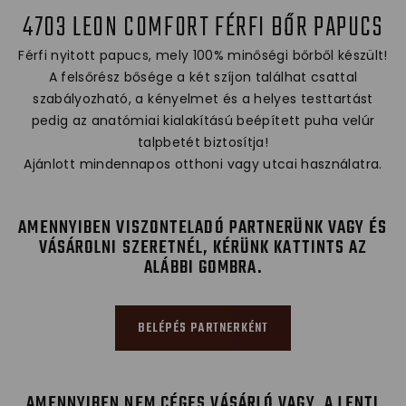
4703 LEON COMFORT FÉRFI BŐR PAPUCS
Férfi nyitott papucs, mely 100% minőségi bőrből készült!
A felsőrész bősége a két szíjon találhat csattal
szabályozható, a kényelmet és a helyes testtartást
pedig az anatómiai kialakítású beépített puha velúr
talpbetét biztosítja!
Ajánlott mindennapos otthoni vagy utcai használatra.
AMENNYIBEN VISZONTELADÓ PARTNERÜNK VAGY ÉS
VÁSÁROLNI SZERETNÉL, KÉRÜNK KATTINTS AZ
ALÁBBI GOMBRA.
BELÉPÉS PARTNERKÉNT
AMENNYIBEN NEM CÉGES VÁSÁRLÓ VAGY, A LENTI